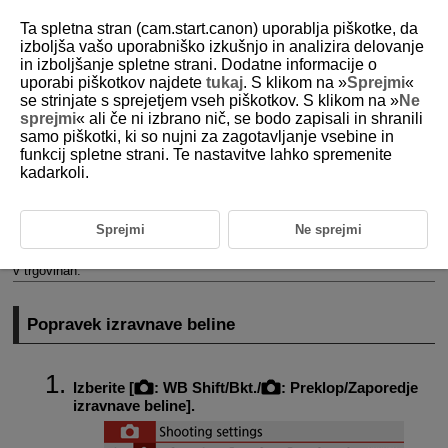
Ta spletna stran (cam.start.canon) uporablja piškotke, da
izboljša vašo uporabniško izkušnjo in analizira delovanje
in izboljšanje spletne strani. Dodatne informacije o
uporabi piškotkov najdete
tukaj
. S klikom na »
Sprejmi
«
D101-071
se strinjate s sprejetjem vseh piškotkov. S klikom na »
Ne
sprejmi
« ali če ni izbrano nič, se bodo zapisali in shranili
Popravek izravnave beline
samo piškotki, ki so nujni za zagotavljanje vsebine in
funkcij spletne strani. Te nastavitve lahko spremenite
kadarkoli.
Popravek izravnave beline
Samodejno zaporedje izravnave beline
Sprejmi
Ne sprejmi
Popravek izravnave beline ima enak učinek kot uporaba filtra za
konverzijo barvne temperature ali filtra za popravek barve, ki sta na voljo
v trgovinah.
Popravek izravnave beline
Izberite [
:
WB Shift/Bkt.
/
:
Preklop/Zaporedje
izravnave beline
].