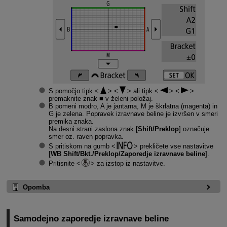
S pomočjo tipk
ali tipk
premaknite znak ■ v želeni položaj.
B pomeni modro, A je jantarna, M je škrlatna (magenta) in
G je zelena. Popravek izravnave beline je izvršen v smeri
premika znaka.
Na desni strani zaslona znak [
Shift/Preklop
] označuje
smer oz. raven popravka.
S pritiskom na gumb
prekličete vse nastavitve
[
WB Shift/Bkt./Preklop/Zaporedje izravnave beline
].
Pritisnite
za izstop iz nastavitve.
Opomba
Samodejno zaporedje izravnave beline