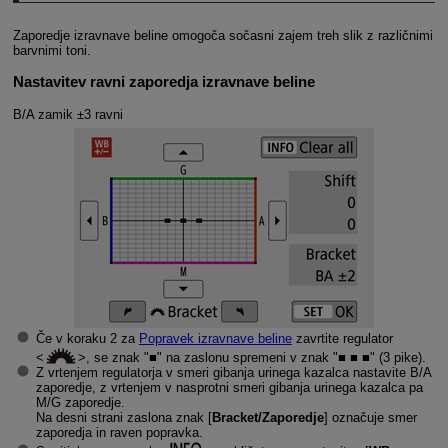
Zaporedje izravnave beline omogoča sočasni zajem treh slik z različnimi
barvnimi toni.
Nastavitev ravni zaporedja izravnave beline
B/A zamik ±3 ravni
Če v koraku 2 za
Popravek izravnave beline
zavrtite regulator
, se znak "■" na zaslonu spremeni v znak "■ ■ ■" (3 pike).
Z vrtenjem regulatorja v smeri gibanja urinega kazalca nastavite B/A
zaporedje, z vrtenjem v nasprotni smeri gibanja urinega kazalca pa
M/G zaporedje.
Na desni strani zaslona znak [
Bracket/Zaporedje
] označuje smer
zaporedja in raven popravka.