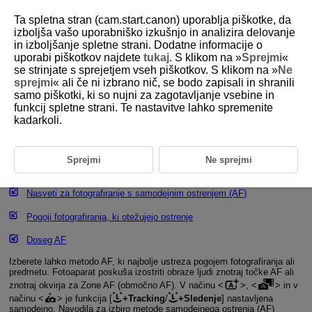
Ta spletna stran (cam.start.canon) uporablja piškotke, da
izboljša vašo uporabniško izkušnjo in analizira delovanje
in izboljšanje spletne strani. Dodatne informacije o
uporabi piškotkov najdete
tukaj
. S klikom na »
Sprejmi
«
D101-049
se strinjate s sprejetjem vseh piškotkov. S klikom na »
Ne
sprejmi
« ali če ni izbrano nič, se bodo zapisali in shranili
Metoda samodejnega ostrenja (AF)
samo piškotki, ki so nujni za zagotavljanje vsebine in
funkcij spletne strani. Te nastavitve lahko spremenite
kadarkoli.
Izbira metode samodejnega ostrenja (AF)
Zaznavanje oči
Sprejmi
Ne sprejmi
Povečani pogled
Nasveti za fotografiranje s samodejnim ostrenjem (AF)
Pogoji fotografiranja, ki otežujejo ostrenje
Doseg AF
Izberete lahko metodo AF, ki najbolje ustreza pogojem fotografiranja ali
predmetu. Fotoaparat poskuša izostriti obraze ljudi znotraj točke AF ali
znotraj okvirja za Zone AF (območno AF). V načinu
,
in v
načinu
je funkcija [
+Tracking
/
+Sledenje
] nastavljena
samodejno. Navodila za izbiro metode samodejnega ostrenja (AF)