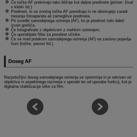
Če točke AF prekrivajo tako bližnje kot daljne predmete (primer: žival
v kletki itd.)
Predmeti, ki se znotraj točke AF premikajo in ne obmirujejo zaradi
tresenja fotoaparata ali zameglitve predmeta.
Pri izvedbi samodejnega ostrenja (AF), ko je predmet zelo daleč
izven gorišča.
Če fotografirate z objektivom z mehkim ostrenjem.
Če uporabljate filter za posebne učinke.
Če se med potekom samodejnega ostrenja (AF) na zaslonu pojavlja
šum (točke, pasovi itd.).
Doseg AF
Razpoložljivi doseg samodejnega ostrenja se spreminja in je odvisen od
objektiva in aspektnega razmerja v uporabi ter od uporabe funkcij, kot je
digitalna stabilizacija slike za film.