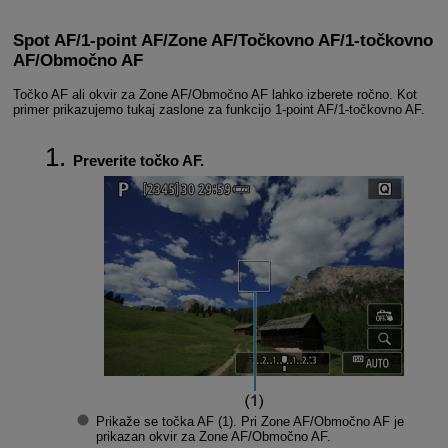
Spot AF
/
1-point AF
/
Zone AF
/
Točkovno AF
/
1-točkovno
AF
/
Območno AF
Točko AF ali okvir za Zone AF/Območno AF lahko izberete ročno. Kot
primer prikazujemo tukaj zaslone za funkcijo 1-point AF/1-točkovno AF.
Preverite točko AF.
Prikaže se točka AF (1). Pri Zone AF/Območno AF je
prikazan okvir za Zone AF/Območno AF.