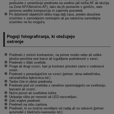
poskusite z umestitvijo predmeta na sredino (ali točke AF ali okvirja
za Zone AF/Območno AF), tako da jih postavite v gorišče, nato
ponovno uredite kompozicijo in zajemite posnetek.
Pri določenih objektivih lahko traja dalj časa, preden dosežete
izostritev s samodejnim ostrenjem ali pa natančna samodejna
izostritev ne bo mogoča.
Pogoji fotografiranja, ki otežujejo
ostrenje
Predmeti z nizkim kontrastom, na primer modro nebo ali velike
ploske površine ene barve ali izgubljene podrobnosti v senci.
Predmeti v šibki svetlobi.
Proge ali drugi vzorci, kjer je kontrast prisoten samo v vodoravni
smeri.
Predmeti s ponavljajočimi se vzorci (primer: okna nebotičnika,
računalniška tipkovnica itd.)
Tanke črte in obrisi predmeta.
Predmeti pod viri svetlobe z nenehno spreminjajočo se svetlostjo,
barvami ali vzorci.
Nočni prizori ali svetlobne točke.
Utripanje slike pri neonski ali LED razsvetljavi.
Zelo majhni predmeti.
Predmeti na robu zaslona.
Predmeti, ki so močno osvetljeni od zadaj ali so odsevni (primer:
avtomobil z bleščečo karoserijo itd.)