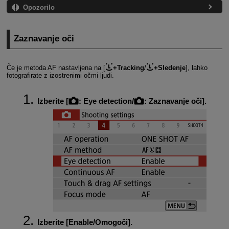
Opozorilo
Zaznavanje oči
Če je metoda AF nastavljena na [
+Tracking
/
+Sledenje
], lahko
fotografirate z izostrenimi očmi ljudi.
Izberite [
:
Eye detection
/
:
Zaznavanje oči
].
Izberite [
Enable/Omogoči
].