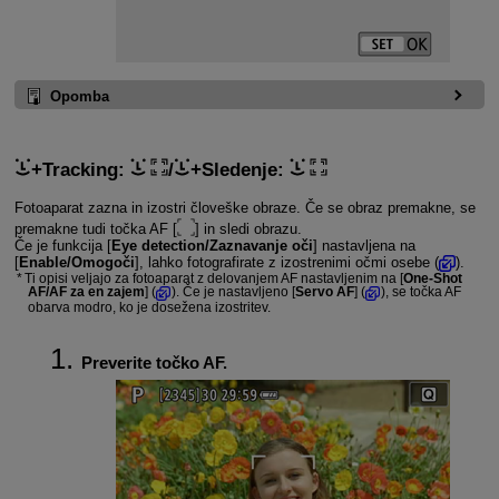
Opomba
+Tracking
:
/
+Sledenje
:
Fotoaparat zazna in izostri človeške obraze. Če se obraz premakne, se
premakne tudi točka AF [
] in sledi obrazu.
Če je funkcija [
Eye detection/Zaznavanje oči
] nastavljena na
[
Enable/Omogoči
], lahko fotografirate z izostrenimi očmi osebe (
).
Ti opisi veljajo za fotoaparat z delovanjem AF nastavljenim na [
One-Shot
AF/AF za en zajem
] (
). Če je nastavljeno [
Servo AF
] (
), se točka AF
obarva modro, ko je dosežena izostritev.
Preverite točko AF.