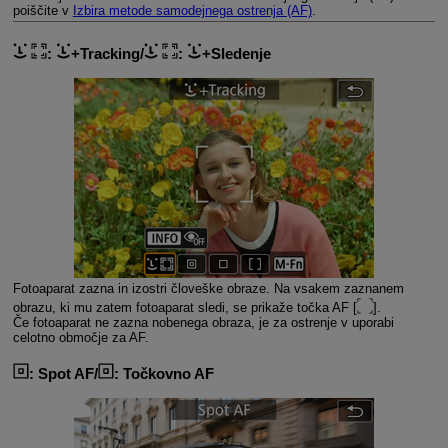
poiščite v
Izbira metode samodejnega ostrenja (AF)
.
:
+Tracking/
:
+Sledenje
Fotoaparat zazna in izostri človeške obraze. Na vsakem zaznanem
obrazu, ki mu zatem fotoaparat sledi, se prikaže točka AF [
].
Če fotoaparat ne zazna nobenega obraza, je za ostrenje v uporabi
celotno območje za AF.
:
Spot AF/
: Točkovno AF