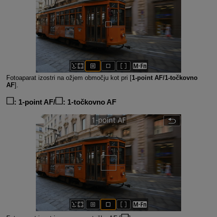
Fotoaparat izostri na ožjem območju kot pri [
1-point AF/1-točkovno
AF
].
:
1-point AF/
: 1-točkovno AF