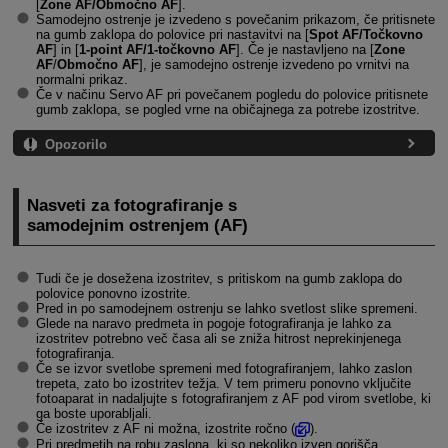
[
Zone AF/Območno AF
].
Samodejno ostrenje je izvedeno s povečanim prikazom, če pritisnete
na gumb zaklopa do polovice pri nastavitvi na [
Spot AF/Točkovno
AF
] in [
1-point AF/1-točkovno AF
]. Če je nastavljeno na [
Zone
AF
/
Območno AF
], je samodejno ostrenje izvedeno po vrnitvi na
normalni prikaz.
Če v načinu Servo AF pri povečanem pogledu do polovice pritisnete
gumb zaklopa, se pogled vrne na običajnega za potrebe izostritve.
Opozorilo
Nasveti za fotografiranje s
samodejnim ostrenjem (AF)
Tudi če je dosežena izostritev, s pritiskom na gumb zaklopa do
polovice ponovno izostrite.
Pred in po samodejnem ostrenju se lahko svetlost slike spremeni.
Glede na naravo predmeta in pogoje fotografiranja je lahko za
izostritev potrebno več časa ali se zniža hitrost neprekinjenega
fotografiranja.
Če se izvor svetlobe spremeni med fotografiranjem, lahko zaslon
trepeta, zato bo izostritev težja. V tem primeru ponovno vključite
fotoaparat in nadaljujte s fotografiranjem z AF pod virom svetlobe, ki
ga boste uporabljali.
Če izostritev z AF ni možna, izostrite ročno (
).
Pri predmetih na robu zaslona, ki so nekoliko izven gorišča,