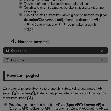
Okoli oči je prikazana točka AF.
Za izbiro oči se lahko dotaknete tudi zaslona.
Če izbrano oko ni zaznano, bo oko za izostritev izbrano
samodejno.
Oko ali obraz za izostritev lahko glede na nastavitev [
Eye
detection/Zaznavanje oči
] izberete s tipkama
, če je prikazano
[
]
po pritisku na gumb
.
Naredite posnetek.
Opozorilo
Opomba
Povečani pogled
Za preverjanje izostritve, ko je v uporabi katera koli druga metoda AF
razen [
+Tracking
/
+Sledenje
], povečajte prikaz za pribl. 5× ali 10×
z dotikom ikone [
].
Povečava je centrirana na točko AF za [
Spot AF/Točkovno AF
] ali
[
1-point AF/
1-točkovno
AF
] in na okvir za Zone AF/Območno AF za