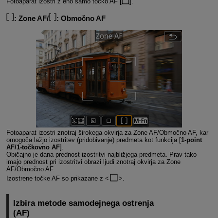
Fotoaparat izostri z eno samo točko AF [
].
:
Zone AF/
: Območno AF
Fotoaparat izostri znotraj širokega okvirja za Zone AF/Območno AF, kar
omogoča lažjo izostritev (pridobivanje) predmeta kot funkcija [
1-point
AF/1-točkovno AF
].
Običajno je dana prednost izostritvi najbližjega predmeta. Prav tako
imajo prednost pri izostritvi obrazi ljudi znotraj okvirja za Zone
AF/Območno AF.
Izostrene točke AF so prikazane z
.
Izbira metode samodejnega ostrenja
(AF)