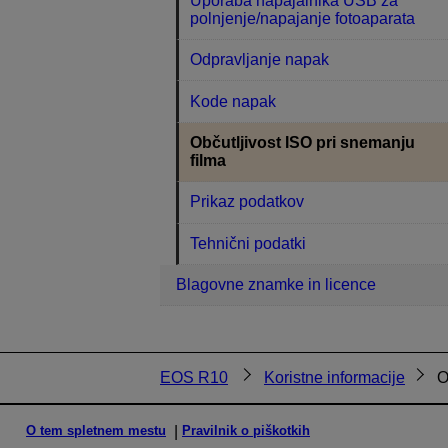
Uporaba napajalnika USB za
polnjenje/napajanje fotoaparata
Odpravljanje napak
Kode napak
Občutljivost ISO pri snemanju
filma
Prikaz podatkov
Tehnični podatki
Blagovne znamke in licence
EOS R10
Koristne informacije
O
O tem spletnem mestu
Pravilnik o piškotkih