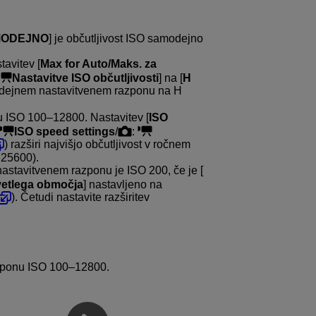
MODEJNO
] je občutljivost ISO samodejno
avitev [
Max for Auto/Maks. za
Nastavitve ISO občutljivosti
] na [
H
amodejnem nastavitvenem razponu na H
nu ISO 100–12800. Nastavitev [
ISO
ISO speed settings
/
:
) razširi najvišjo občutljivost v ročnem
 25600).
astavitvenem razponu je ISO 200, če je [
svetlega območja
] nastavljeno na
). Četudi nastavite razširitev
azponu ISO 100–12800.