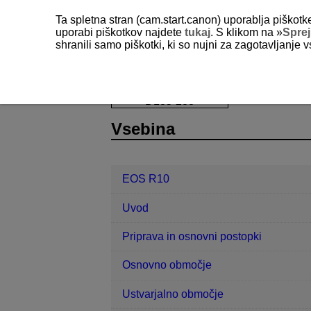
Ta spletna stran (cam.start.canon) uporablja piškotk
uporabi piškotkov najdete
tukaj
. S klikom na »
Spre
shranili samo piškotki, ki so nujni za zagotavljanje v
EOS R10
Koristne informacije
O
D185-238
Vsebina
EOS R10
Uvod
Priprava in osnovni postopki
Osnovno območje
Ustvarjalno območje