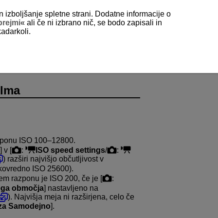
n izboljšanje spletne strani. Dodatne informacije o
prejmi
« ali če ni izbrano nič, se bodo zapisali in
kadarkoli.
ilma
azponu ISO 100–12800.
] v [
:
ISO speed settings
/
:
) razširi najvišjo občutljivost v
kovredno ISO 25600).
em razponu je ISO 200, če je [
:
lega območja
] nastavljeno na
). Najvišja meja ni razširjena, celo če
 za Samodejno
].