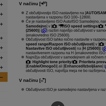
V načinu [
]
Z občutljivostjo ISO nastavljeno na [
AUTO/SA
nastavljena v razponu ISO 100–12800.
Če je nastavljeno ISO Auto/ISO Samodejno, nast
Samodejno
] v [
:
ISO speed settings
/
:
(25600)
] (
) razširi najvišjo občutljivost v s
(enakovredno ISO 25600).
Občutljivost ISO lahko ročno nastavite v razpo
speed range/Razpon ISO občutljivosti
] v [
:
Nastavitve ISO občutljivosti
] na [
H (25600)
] (
nastavitvenem razponu na H (enakovredno ISO
Najnižja občutljivost v samodejnem ali ročnem n
:
Highlight tone priority
/
:
Prioriteta pre
[
Enable/Omogoči
] ali [
Enhanced/Izboljšano
] (
občutljivosti ISO, najvišja meja ne bo razširjena.
V načinu [
]
Občutljivost ISO je samodejno nastavljena v r