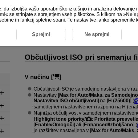
e, da izboljša vašo uporabniško izkušnjo in analizira delovanje i
jmi
« se strinjate s sprejetjem vseh piškotkov. S klikom na »
Ne s
sebine in funkcij spletne strani. Te nastavitve lahko spremenite 
bčutljivost ISO pri snemanju filma
Sprejmi
Ne sprejmi
Občutljivost ISO pri snemanju f
V načinu [
]
Občutljivost ISO je samodejno nastavljena v r
Nastavitev [
Max for Auto/Maks. za Samodejno
Nastavitve ISO občutljivosti
] na [
H (25600)
] (
samodejnem nastavitvenem razponu na H (ena
Najnižja občutljivost v samodejnem nastavitven
Highlight tone priority
/
:
Prioriteta presvet
[
Enable/Omogoči
] ali [
Enhanced/Izboljšano
] (
je razširitev nastavljena v [
Max for Auto/Maks.