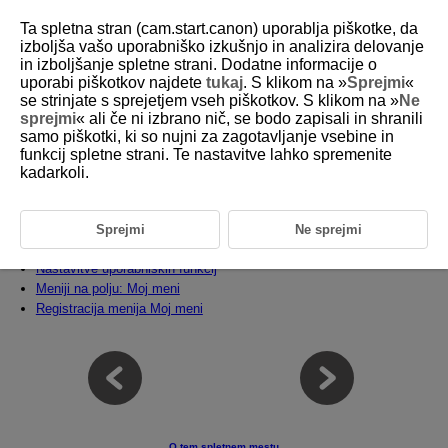
Ta spletna stran (cam.start.canon) uporablja piškotke, da
izboljša vašo uporabniško izkušnjo in analizira delovanje
in izboljšanje spletne strani. Dodatne informacije o
uporabi piškotkov najdete
tukaj
. S klikom na »
Sprejmi
«
D185-227
se strinjate s sprejetjem vseh piškotkov. S klikom na »
Ne
sprejmi
« ali če ni izbrano nič, se bodo zapisali in shranili
Uporabniške funkcije/Moj meni
samo piškotki, ki so nujni za zagotavljanje vsebine in
funkcij spletne strani. Te nastavitve lahko spremenite
kadarkoli.
Nastavitve funkcij fotoaparata lahko natančno uravnavate in spreminjate
funkcionalnost gumbov in regulatorjev v skladu z vašim priljubljenim
načinom fotografiranja. Postavke menijev in uporabniške funkcije, ki jih
pogosto uporabljate, lahko vključite v polja Mojega menija.
Sprejmi
Ne sprejmi
Meniji na polju: Uporabniške funkcije
Nastavitve uporabniških funkcij
Meniji na polju: Moj meni
Registracija menija Moj meni
O tem spletnem mestu