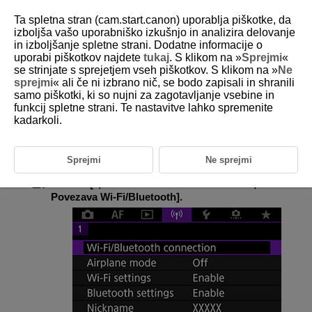
Ta spletna stran (cam.start.canon) uporablja piškotke, da
izboljša vašo uporabniško izkušnjo in analizira delovanje
in izboljšanje spletne strani. Dodatne informacije o
uporabi piškotkov najdete
tukaj
. S klikom na »
Sprejmi
«
D185-181
se strinjate s sprejetjem vseh piškotkov. S klikom na »
Ne
sprejmi
« ali če ni izbrano nič, se bodo zapisali in shranili
Registracija več nastavitev
samo piškotki, ki so nujni za zagotavljanje vsebine in
povezave
funkcij spletne strani. Te nastavitve lahko spremenite
kadarkoli.
Za funkcije brezžičnega komuniciranja lahko registrirate do 10 nastavitev
povezave.
Sprejmi
Ne sprejmi
Izberite [
:
Wi-Fi/Bluetooth connection
/
:
Povezava
Wi-Fi/
Bluetooth
].