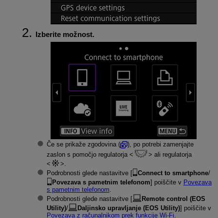
Izberite možnost.
Če se prikaže zgodovina (
), po potrebi zamenjajte
zaslon s pomočjo regulatorja
ali regulatorja
.
Podrobnosti glede nastavitve [
Connect to smartphone
/
Povezava s pametnim telefonom
] poiščite v
Povezava
s pametnim telefonom
.
Podrobnosti glede nastavitve [
Remote control (EOS
Utility)
/
Daljinsko upravljanje (EOS Utility)
] poiščite v
Povezava z računalnikom prek funkcije
Wi-Fi
.