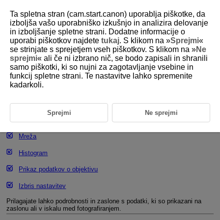
Ta spletna stran (cam.start.canon) uporablja piškotke, da
izboljša vašo uporabniško izkušnjo in analizira delovanje
in izboljšanje spletne strani. Dodatne informacije o
uporabi piškotkov najdete
tukaj
. S klikom na »
Sprejmi
«
D185-098
se strinjate s sprejetjem vseh piškotkov. S klikom na »
Ne
sprejmi
« ali če ni izbrano nič, se bodo zapisali in shranili
Prikaz podatkov o fotografiranju
samo piškotki, ki so nujni za zagotavljanje vsebine in
funkcij spletne strani. Te nastavitve lahko spremenite
kadarkoli.
Prilagajanje podatkov za prikaz na zaslonu
Prilagajanje podatkov za prikaz v iskalu
Sprejmi
Ne sprejmi
Navpični prikaz v iskalu
Mreža
Histogram
Prikaz podatkov o objektivu
Izbris nastavitev
Prilagajate lahko podrobnosti in zaslone s podatki, ki so prikazani na
zaslonu ali v iskalu med fotografiranjem.