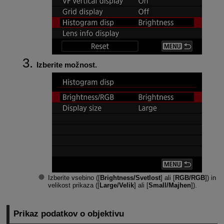
Izberite možnost.
Izberite vsebino ([
Brightness/Svetlost
] ali [
RGB/RGB
]) in
velikost prikaza ([
Large/Velik
] ali [
Small/Majhen
]).
Prikaz podatkov o objektivu