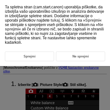
Ta spletna stran (cam.start.canon) uporablja piškotke, da
izboljša vašo uporabniško izkušnjo in analizira delovanje
in izboljšanje spletne strani. Dodatne informacije o
uporabi piškotkov najdete
tukaj
. S klikom na »
Sprejmi
«
D185-075
se strinjate s sprejetjem vseh piškotkov. S klikom na »
Ne
sprejmi
« ali če ni izbrano nič, se bodo zapisali in shranili
Prilagajanje stila slike
samo piškotki, ki so nujni za zagotavljanje vsebine in
funkcij spletne strani. Te nastavitve lahko spremenite
kadarkoli.
Nastavitve in učinki
Nastavitev enobarvne slike
Sprejmi
Ne sprejmi
Kateri koli stil slike lahko prilagodite, tako da spremenite njegove
privzete nastavitve. Podrobnosti glede prilagajanja stila
[
Monochrome/Enobarvno
] poiščite v
Nastavitev enobarvne
slike
.
Izberite [
:
Picture Style
/
:
Stil slike
].