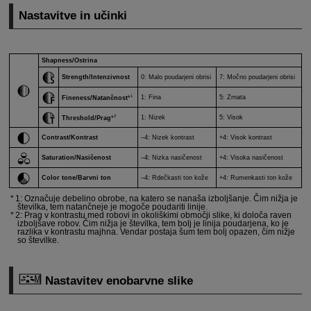
Nastavitve in učinki
Shapness/Ostrina
Strength/Intenzivnost
0: Malo poudarjeni obrisi
7: Močno poudarjeni obrisi
1
1: Fina
5: Zrnata
Fineness/Natančnost
*
2
1: Nizek
5: Visok
Threshold/Prag
*
Contrast/Kontrast
–4: Nizek kontrast
+4: Visok kontrast
Saturation/Nasičenost
–4: Nizka nasičenost
+4: Visoka nasičenost
Color tone/Barvni ton
–4: Rdečkasti ton kože
+4: Rumenkasti ton kože
1: Označuje debelino obrobe, na katero se nanaša izboljšanje. Čim nižja je
številka, tem natančneje je mogoče poudariti linije.
2: Prag v kontrastu med robovi in okoliškimi območji slike, ki določa raven
izboljšave robov. Čim nižja je številka, tem bolj je linija poudarjena, ko je
razlika v kontrastu majhna. Vendar postaja šum tem bolj opazen, čim nižje
so številke.
Nastavitev enobarvne slike