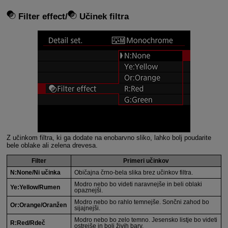
Filter effect/
Učinek filtra
Z učinkom filtra, ki ga dodate na enobarvno sliko, lahko bolj poudarite
bele oblake ali zelena drevesa.
Filter
Primeri učinkov
N:None/Ni učinka
Običajna črno-bela slika brez učinkov filtra.
Modro nebo bo videti naravnejše in beli oblaki
Ye:Yellow/Rumen
opaznejši.
Modro nebo bo rahlo temnejše. Sončni zahod bo
Or:Orange/Oranžen
sijajnejši.
Modro nebo bo zelo temno. Jesensko listje bo videti
R:Red/Rdeč
ostrejše in bolj živih barv.