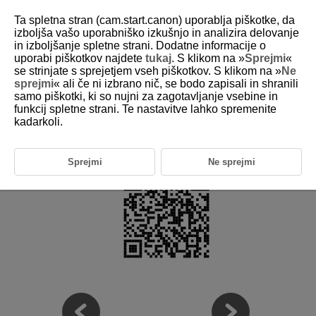
Ta spletna stran (cam.start.canon) uporablja piškotke, da
izboljša vašo uporabniško izkušnjo in analizira delovanje
in izboljšanje spletne strani. Dodatne informacije o
uporabi piškotkov najdete
tukaj
. S klikom na »
Sprejmi
«
D185-242
se strinjate s sprejetjem vseh piškotkov. S klikom na »
Ne
sprejmi
« ali če ni izbrano nič, se bodo zapisali in shranili
Združljivi pribor
samo piškotki, ki so nujni za zagotavljanje vsebine in
funkcij spletne strani. Te nastavitve lahko spremenite
kadarkoli.
Podrobnosti glede združljivega pribora preverite na naslednji spletni
strani.
https://cam.start.canon/H002/
Sprejmi
Ne sprejmi