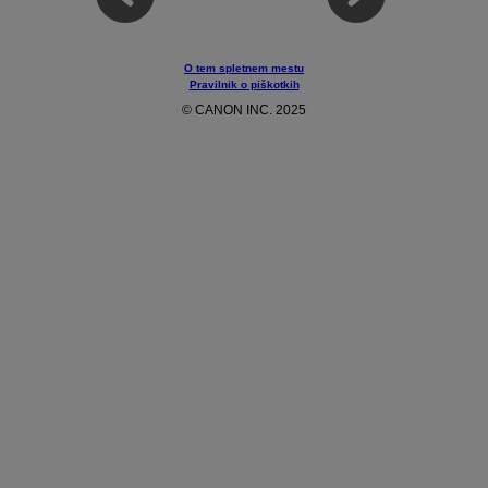
O tem spletnem mestu
Pravilnik o piškotkih
© CANON INC. 2025