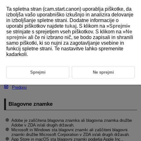
Ta spletna stran (cam.start.canon) uporablja piškotke, da
izboljša vašo uporabniško izkušnjo in analizira delovanje
in izboljšanje spletne strani. Dodatne informacije o
uporabi piškotkov najdete
tukaj
. S klikom na »
Sprejmi
«
D180-246
se strinjate s sprejetjem vseh piškotkov. S klikom na »
Ne
sprejmi
« ali če ni izbrano nič, se bodo zapisali in shranili
Blagovne znamke in licence
samo piškotki, ki so nujni za zagotavljanje vsebine in
funkcij spletne strani. Te nastavitve lahko spremenite
kadarkoli.
Blagovne znamke
About
MPEG-4
Licensing
Sprejmi
Ne sprejmi
Dodatna oprema
Predpisi
Blagovne znamke
Adobe je zaščitena blagovna znamka ali blagovna znamka družbe
Adobe v ZDA in/ali drugih državah.
Microsoft in Windows sta blagovni znamki ali zaščiteni blagovni
znamki družbe Microsoft Corporation v ZDA in/ali drugih državah.
App Store in macOS sta blagovni znamki podjetja Apple Inc.,