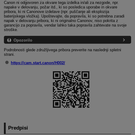
Canon ni odgovoren za okvare tega izdelka in/ali za nezgode, npr.
napake v delovanju, požar itd., ki so posledica uporabe in okvare
pribora, ki ni Canonove izdelave (npr. puščanje ali eksplozija
baterijskega vložka). Upoštevajte, da popravila, ki so potrebna zaradi
napak v delovanju pribora, ki ni originalno Canonov, niso pokrita z
garancijo za popravila, vendar lahko taka popravila zahtevate na svoje
stroške.
Opozorilo
Podrobnosti glede združljivega pribora preverite na naslednji spletni
strani.
https://cam.start.canon/H002/
Predpisi