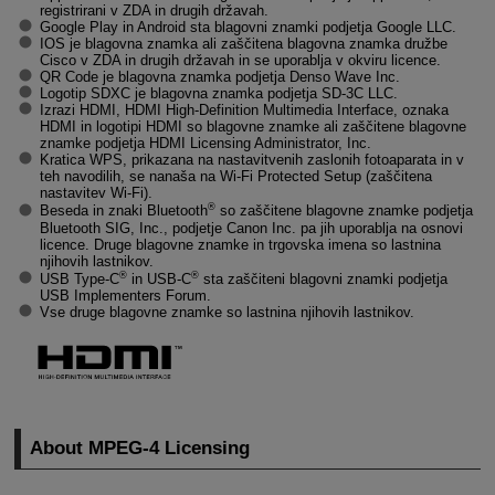
registrirani v ZDA in drugih državah.
Google Play in Android sta blagovni znamki podjetja Google LLC.
IOS je blagovna znamka ali zaščitena blagovna znamka družbe
Cisco v ZDA in drugih državah in se uporablja v okviru licence.
QR Code je blagovna znamka podjetja Denso Wave Inc.
Logotip SDXC je blagovna znamka podjetja SD-3C LLC.
Izrazi HDMI, HDMI
High-Definition
Multimedia Interface, oznaka
HDMI in logotipi HDMI so blagovne znamke ali zaščitene blagovne
znamke podjetja HDMI Licensing Administrator, Inc.
Kratica WPS, prikazana na nastavitvenih zaslonih fotoaparata in v
teh navodilih, se nanaša na
Wi-Fi
Protected Setup (zaščitena
nastavitev Wi-Fi).
®
Beseda in znaki Bluetooth
so zaščitene blagovne znamke podjetja
Bluetooth SIG, Inc., podjetje Canon Inc. pa jih uporablja na osnovi
licence. Druge blagovne znamke in trgovska imena so lastnina
njihovih lastnikov.
®
®
USB Type-C
in USB-C
sta zaščiteni blagovni znamki podjetja
USB Implementers Forum.
Vse druge blagovne znamke so lastnina njihovih lastnikov.
About
MPEG-4
Licensing