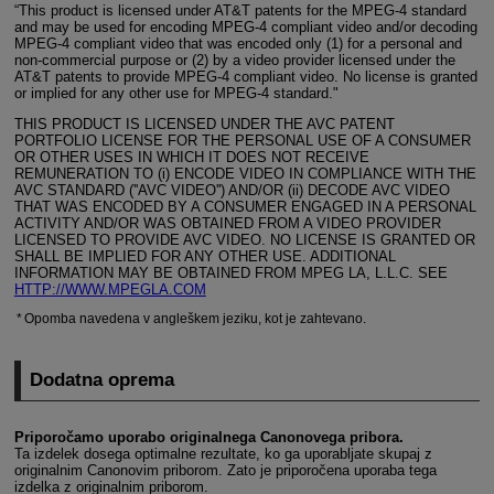
“This product is licensed under AT&T patents for the
MPEG-4
standard
and may be used for encoding
MPEG-4
compliant video and/or decoding
MPEG-4
compliant video that was encoded only (1) for a personal and
non-commercial purpose or (2) by a video provider licensed under the
AT&T patents to provide
MPEG-4
compliant video. No license is granted
or implied for any other use for
MPEG-4
standard."
THIS PRODUCT IS LICENSED UNDER THE AVC PATENT
PORTFOLIO LICENSE FOR THE PERSONAL USE OF A CONSUMER
OR OTHER USES IN WHICH IT DOES NOT RECEIVE
REMUNERATION TO (i) ENCODE VIDEO IN COMPLIANCE WITH THE
AVC STANDARD (''AVC VIDEO'') AND/OR (ii) DECODE AVC VIDEO
THAT WAS ENCODED BY A CONSUMER ENGAGED IN A PERSONAL
ACTIVITY AND/OR WAS OBTAINED FROM A VIDEO PROVIDER
LICENSED TO PROVIDE AVC VIDEO. NO LICENSE IS GRANTED OR
SHALL BE IMPLIED FOR ANY OTHER USE. ADDITIONAL
INFORMATION MAY BE OBTAINED FROM MPEG LA, L.L.C. SEE
HTTP://WWW.MPEGLA.COM
Opomba navedena v angleškem jeziku, kot je zahtevano.
Dodatna oprema
Priporočamo uporabo originalnega Canonovega pribora.
Ta izdelek dosega optimalne rezultate, ko ga uporabljate skupaj z
originalnim Canonovim priborom. Zato je priporočena uporaba tega
izdelka z originalnim priborom.