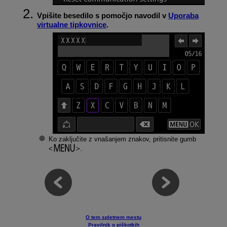
Vpišite besedilo s pomočjo navodil v
Uporaba
virtualne tipkovnice
.
Ko zaključite z vnašanjem znakov, pritisnite gumb
.
O tem spletnem mestu
Pravilnik o piškotkih