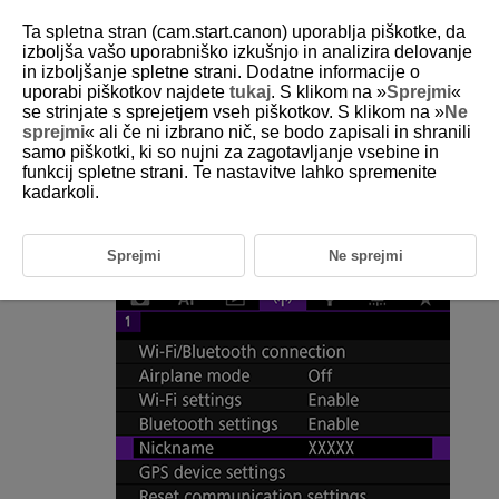
Ta spletna stran (cam.start.canon) uporablja piškotke, da
izboljša vašo uporabniško izkušnjo in analizira delovanje
in izboljšanje spletne strani. Dodatne informacije o
uporabi piškotkov najdete
tukaj
. S klikom na »
Sprejmi
«
D180-186
se strinjate s sprejetjem vseh piškotkov. S klikom na »
Ne
sprejmi
« ali če ni izbrano nič, se bodo zapisali in shranili
Vzdevek fotoaparata
samo piškotki, ki so nujni za zagotavljanje vsebine in
funkcij spletne strani. Te nastavitve lahko spremenite
kadarkoli.
Po potrebi lahko spremenite naziv fotoaparata (ki je prikazan na
pametnih telefonih in drugih fotoaparatih).
Sprejmi
Ne sprejmi
Izberite [
:
Nickname
/
:
Vzdevek fotoaparata
].