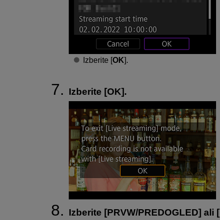
Izberite [
OK
].
Izberite [
OK
].
Izberite [
PRVW/PREDOGLED
] ali [