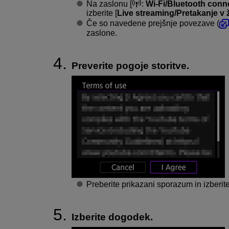
Na zaslonu [
:
Wi-Fi/Bluetooth conn
izberite [
Live streaming/Pretakanje v 
Če so navedene prejšnje povezave (
zaslone.
Preverite pogoje storitve.
Preberite prikazani sporazum in izberite
Izberite dogodek.