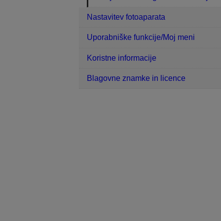
Nastavitev fotoaparata
Uporabniške funkcije/Moj meni
Koristne informacije
Blagovne znamke in licence