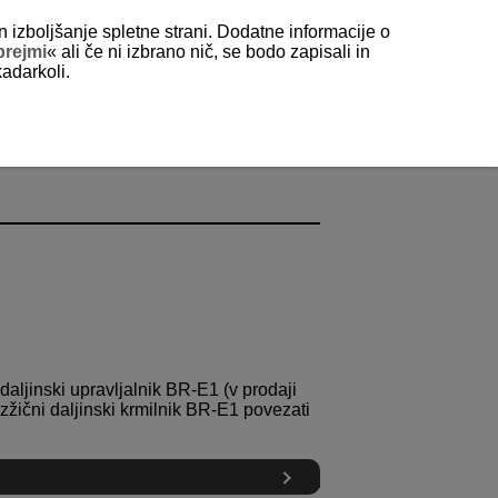
n izboljšanje spletne strani. Dodatne informacije o
prejmi
« ali če ni izbrano nič, se bodo zapisali in
kadarkoli.
aljinski upravljalnik
BR-E1
(v prodaji
žični daljinski krmilnik
BR-E1
povezati