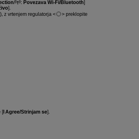
ection
/
:
Povezava Wi-Fi/Bluetooth
]
živo
].
), z vrtenjem regulatorja
preklopite
 [
I Agree/Strinjam se
].