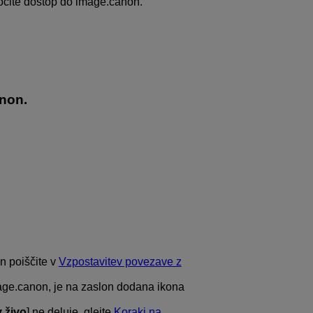
gočite dostop do image.canon.
non.
n poiščite v
Vzpostavitev povezave z
mage.canon, je na zaslon dodana ikona
 živo
] ne deluje, glejte
Koraki na