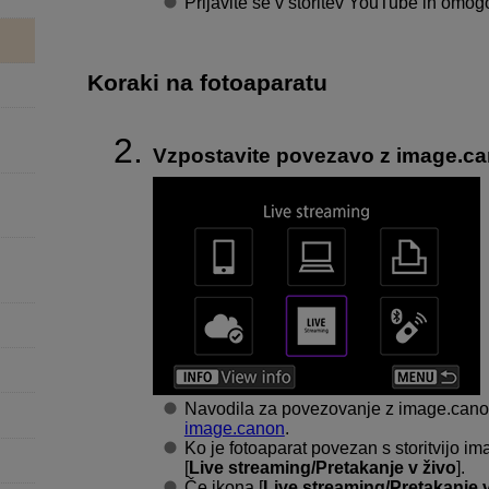
Prijavite se v storitev YouTube in omo
Koraki na fotoaparatu
Vzpostavite povezavo z image.ca
Navodila za povezovanje z image.cano
image.canon
.
Ko je fotoaparat povezan s storitvijo i
[
Live streaming/Pretakanje v živo
].
Če ikona [
Live streaming/Pretakanje v