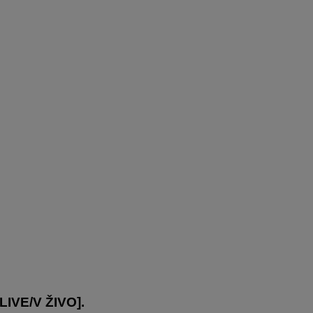
LIVE/V ŽIVO
].