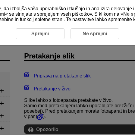
e, da izboljša vašo uporabniško izkušnjo in analizira delovanje i
jmi
« se strinjate s sprejetjem vseh piškotkov. S klikom na »
Ne s
sebine in funkcij spletne strani. Te nastavitve lahko spremenite 
akanje slik
Sprejmi
Ne sprejmi
Pretakanje slik
Priprava na pretakanje slik
Pretakanje v živo
Slike lahko s fotoaparata pretakate v živo.
Samo med pretakanjem lahko uporabljate brezžični d
posebej). Pred pretakanjem morate fotoaparat in brez
v par (
).
Opozorilo