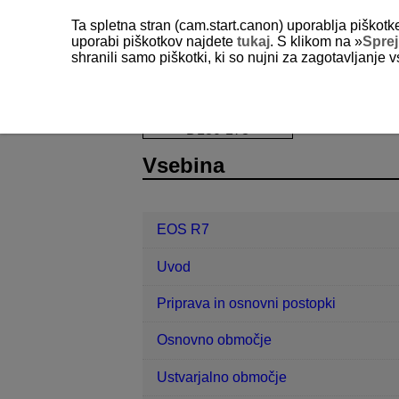
Ta spletna stran (cam.start.canon) uporablja piškotk
uporabi piškotkov najdete
tukaj
. S klikom na »
Spre
shranili samo piškotki, ki so nujni za zagotavljanje v
EOS R7
Brezžične funkcije
Pret
D180-178
Vsebina
EOS R7
Uvod
Priprava in osnovni postopki
Osnovno območje
Ustvarjalno območje