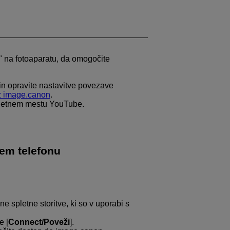
" na fotoaparatu, da omogočite
 in opravite nastavitve povezave
z image.canon
.
pletnem mestu YouTube.
nem telefonu
e spletne storitve, ki so v uporabi s
e [
Connect/Poveži
].