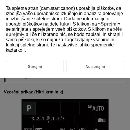
Ta spletna stran (cam.start.canon) uporablja piškotke, da
izboljša vašo uporabniško izkušnjo in analizira delovanje
in izboljšanje spletne strani. Dodatne informacije o
uporabi piškotkov najdete
tukaj
. S klikom na »
Sprejmi
«
D180-026
se strinjate s sprejetjem vseh piškotkov. S klikom na »
Ne
sprejmi
« ali če ni izbrano nič, se bodo zapisali in shranili
Uporaba zaslona na dotik
samo piškotki, ki so nujni za zagotavljanje vsebine in
funkcij spletne strani. Te nastavitve lahko spremenite
kadarkoli.
Dotikanje
Vlečenje
Sprejmi
Ne sprejmi
Dotikanje
Vzorčni prikaz (Hitri krmilnik)