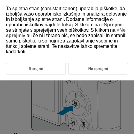
Ta spletna stran (cam.start.canon) uporablja piškotke, da
izboljša vašo uporabniško izkušnjo in analizira delovanje
in izboljšanje spletne strani. Dodatne informacije o
uporabi piškotkov najdete
tukaj
. S klikom na »
Sprejmi
«
D180-025
se strinjate s sprejetjem vseh piškotkov. S klikom na »
Ne
sprejmi
« ali če ni izbrano nič, se bodo zapisali in shranili
Hitri krmilnik
samo piškotki, ki so nujni za zagotavljanje vsebine in
funkcij spletne strani. Te nastavitve lahko spremenite
kadarkoli.
Prikazane nastavitve lahko izberete in nastavite neposredno in
intuitivno.
Sprejmi
Ne sprejmi
Pritisnite gumb
(
).