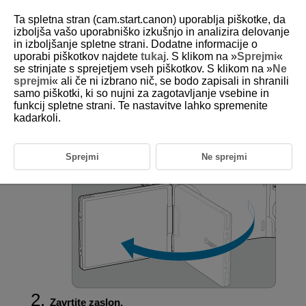
Ta spletna stran (cam.start.canon) uporablja piškotke, da
izboljša vašo uporabniško izkušnjo in analizira delovanje
in izboljšanje spletne strani. Dodatne informacije o
uporabi piškotkov najdete
tukaj
. S klikom na »
Sprejmi
«
D090-016
se strinjate s sprejetjem vseh piškotkov. S klikom na »
Ne
sprejmi
« ali če ni izbrano nič, se bodo zapisali in shranili
Uporaba zaslona
samo piškotki, ki so nujni za zagotavljanje vsebine in
funkcij spletne strani. Te nastavitve lahko spremenite
kadarkoli.
Spremenite lahko usmerjenost in nagib zaslona.
Obrnite zaslon navzven.
Sprejmi
Ne sprejmi
Zavrtite zaslon.