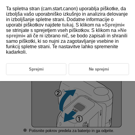
Ta spletna stran (cam.start.canon) uporablja piškotke, da
izboljša vašo uporabniško izkušnjo in analizira delovanje
in izboljšanje spletne strani. Dodatne informacije o
uporabi piškotkov najdete
tukaj
. S klikom na »
Sprejmi
«
D255-011
se strinjate s sprejetjem vseh piškotkov. S klikom na »
Ne
sprejmi
« ali če ni izbrano nič, se bodo zapisali in shranili
Vstavljanje baterije
samo piškotki, ki so nujni za zagotavljanje vsebine in
funkcij spletne strani. Te nastavitve lahko spremenite
kadarkoli.
Kot vir napajanja uporabite baterijo
LP-EL
.
Odprite pokrov.
Sprejmi
Ne sprejmi
Potisnite pokrov predela za baterijo in ga odprite.