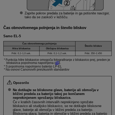
Zaprite pokrov predala za baterije in ga potisnite navzgor,
tako da se zaskoči v ležišču.
Čas obnovitvenega polnjenja in število bliskov
Samo
EL-5
Čas obnovitvenega polnjenja
Število bliskov
Hitra bliskavica
Običajna bliskavica
Pribl. 0,1−1,0 sek.
Pribl. 0,1−1,2 sek.
Pribl. 350−2.450
Funkcija hitre bliskavice omogoča fotografiranje z bliskavico prej, preden je
bliskavica popolnoma napolnjena (
).
S popolnoma napolnjeno baterijo LP-EL
Na osnovi Canonovih preizkusnih standardov
Opozorilo
Ne dotikajte se bliskovne glave, baterije ali območja v
bližini predela za baterijo takoj po končanem
neprekinjenem sprožanju bliskavice.
Če v kratkih časovnih intervalih neprekinjeno sprožate
bliskavico ali studijsko bliskavico, se ne dotikajte bliskovne
glave, baterije ali območja v bližini predela za baterijo.
Bliskovna glava, baterija in območje v bližini predela za baterijo