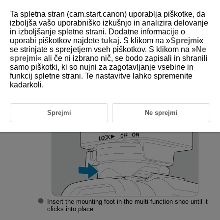
Ta spletna stran (cam.start.canon) uporablja piškotke, da
izboljša vašo uporabniško izkušnjo in analizira delovanje
in izboljšanje spletne strani. Dodatne informacije o
uporabi piškotkov najdete
tukaj
. S klikom na »
Sprejmi
«
D151-008
se strinjate s sprejetjem vseh piškotkov. S klikom na »
Ne
sprejmi
« ali če ni izbrano nič, se bodo zapisali in shranili
Attaching and Detaching the
samo piškotki, ki so nujni za zagotavljanje vsebine in
Transmitter
funkcij spletne strani. Te nastavitve lahko spremenite
kadarkoli.
Attach the transmitter.
Sprejmi
Ne sprejmi
Insert the mounting foot in the multi-function shoe until it
clicks into place.