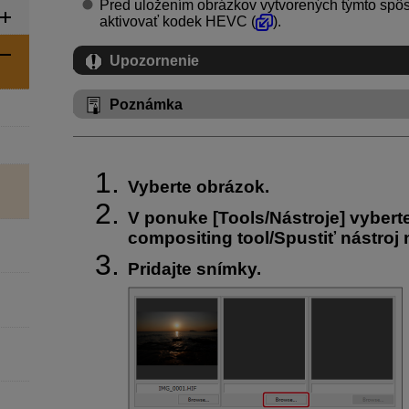
Pred uložením obrázkov vytvorených týmto spô
aktivovať kodek HEVC (
).
Upozornenie
Poznámka
Vyberte obrázok.
V ponuke [
Tools/Nástroje
] vybert
compositing tool/Spustiť nástroj
Pridajte snímky.