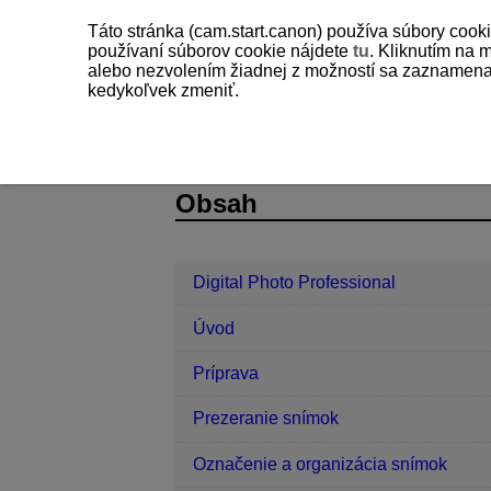
Táto stránka (cam.start.canon) používa súbory cooki
používaní súborov cookie nájdete
tu
. Kliknutím na 
alebo nezvolením žiadnej z možností sa zaznamenajú
kedykoľvek zmeniť.
Digital Photo Professional
Spracova
D233-044
Obsah
Digital Photo Professional
Úvod
Príprava
Prezeranie snímok
Označenie a organizácia snímok