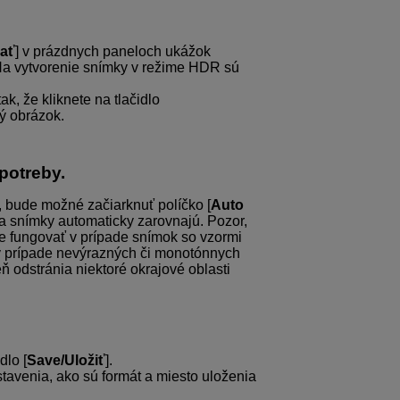
ať
] v prázdnych paneloch ukážok
. Na vytvorenie snímky v režime HDR sú
, že kliknete na tlačidlo
vý obrázok.
potreby.
, bude možné začiarknuť políčko [
Auto
sa snímky automaticky zarovnajú. Pozor,
 fungovať v prípade snímok so vzormi
 v prípade nevýrazných či monotónnych
ň odstránia niektoré okrajové oblasti
dlo [
Save/Uložiť
].
tavenia, ako sú formát a miesto uloženia