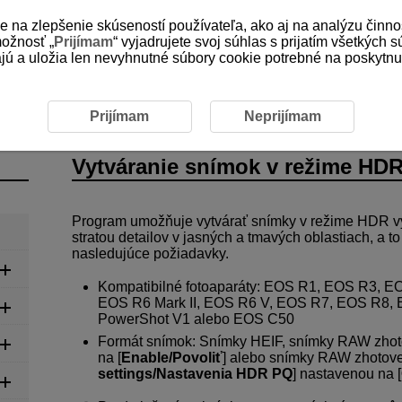
e na zlepšenie skúseností používateľa, ako aj na analýzu činno
možnosť „
Prijímam
“ vyjadrujete svoj súhlas s prijatím všetkých 
 a uložia len nevyhnutné súbory cookie potrebné na poskytnuti
nie snímok pomocou nástrojov
Vytváranie snímok v režim
Prijímam
Neprijímam
Vytváranie snímok v režime HD
Program umožňuje vytvárať snímky v režime HDR 
stratou detailov v jasných a tmavých oblastiach, a to
nasledujúce požiadavky.
Kompatibilné fotoaparáty:
EOS R1
,
EOS R3
,
EO
EOS R6 Mark II
,
EOS R6 V
,
EOS R7
,
EOS R8
,
PowerShot V1
alebo
EOS C50
Formát snímok: Snímky HEIF, snímky RAW zhot
na [
Enable/Povoliť
] alebo snímky RAW zhotove
settings/Nastavenia HDR PQ
] nastavenou na [