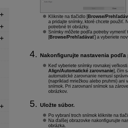
Kliknite na tlačidlo [
Browse/Prehľadáv
a pridajte snímky, ktoré chcete použiť
potrebné tri obrázky.
Snímky môžete podľa potreby vymeniť tak
[
Browse/Prehľadávať
] a vyberiete no
Nakonfigurujte nastavenia podľa 
Keď vyberiete snímky rovnakej veľkosti
Align/Automatické zarovnanie
], čím 
automatické zarovnanie nemusí správne
(napríklad mriežkou alebo pruhmi) ani
snímok. Pri zarovnaní snímok sa zárove
obrázkov.
Uložte súbor.
Po vybraní troch snímok kliknite na tlači
Na ďalšej obrazovke nakonfigurujte nas
obrázka.