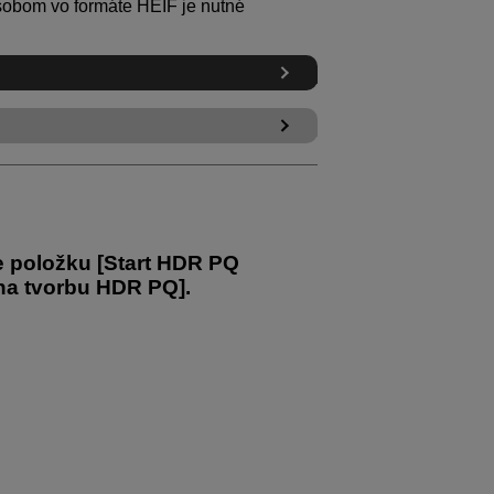
sobom vo formáte HEIF je nutné
e položku [
Start HDR PQ
 na tvorbu HDR PQ
].