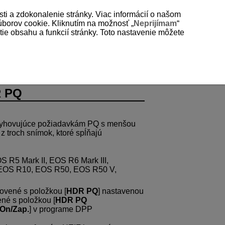
sti a zdokonalenie stránky. Viac informácií o našom
súborov cookie. Kliknutím na možnosť „
Neprijímam
“
e obsahu a funkcií stránky. Toto nastavenie môžete
e HDR PQ
R PQ
vyhovujúce požiadavkám PQ s menšou
 z troch snímok, ktoré spĺňajú
S R5 Mark II
,
EOS R6 Mark III
,
EOS R10
,
EOS R50
,
EOS R50 V
,
ovené s položkou [
HDR PQ
] nastavenou
né s položkou [
HDR PQ
On/Zap.
] v programe DPP