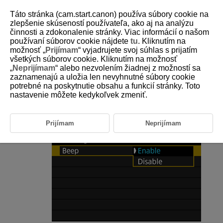
Táto stránka (cam.start.canon) používa súbory cookie na
zlepšenie skúseností používateľa, ako aj na analýzu
činnosti a zdokonalenie stránky. Viac informácií o našom
používaní súborov cookie nájdete
tu
. Kliknutím na
D388-214
možnosť „
Prijímam
“ vyjadrujete svoj súhlas s prijatím
všetkých súborov cookie. Kliknutím na možnosť
Zvuková signalizácia
„
Neprijímam
“ alebo nezvolením žiadnej z možností sa
zaznamenajú a uložia len nevyhnutné súbory cookie
potrebné na poskytnutie obsahu a funkcií stránky. Toto
Vyberte položku [
:
Beep/Zvuková signalizácia
] (
nastavenie môžete kedykoľvek zmeniť.
).
Vyberte požadovanú možnosť.
Prijímam
Neprijímam