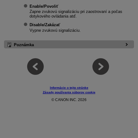
Enable/Povoliť
Zapne zvukovú signalizáciu pri zaostrovaní a počas
dotykového ovládania atď.
Disable/Zakázať
Vypne zvukovú signalizáciu.
Poznámka
Informácie o tejto stránke
Zásady používania súborov cookie
© CANON INC. 2026