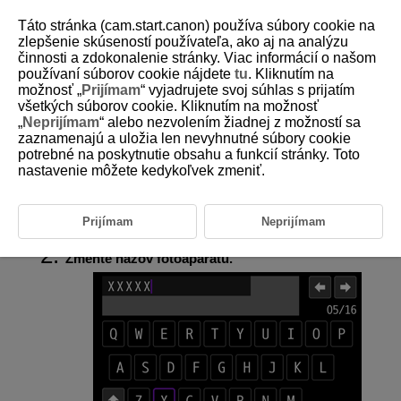
Táto stránka (cam.start.canon) používa súbory cookie na
zlepšenie skúseností používateľa, ako aj na analýzu
činnosti a zdokonalenie stránky. Viac informácií o našom
používaní súborov cookie nájdete
tu
. Kliknutím na
D388-186
možnosť „
Prijímam
“ vyjadrujete svoj súhlas s prijatím
všetkých súborov cookie. Kliknutím na možnosť
Názov fotoaparátu
„
Neprijímam
“ alebo nezvolením žiadnej z možností sa
zaznamenajú a uložia len nevyhnutné súbory cookie
potrebné na poskytnutie obsahu a funkcií stránky. Toto
Názov fotoaparátu (zobrazovaný na smartfónoch a iných fotoaparátoch)
môžete zmeniť podľa potreby.
nastavenie môžete kedykoľvek zmeniť.
Vyberte položku [
:
Camera name/Názov
Prijímam
Neprijímam
fotoaparátu
] (
).
Zmeňte názov fotoaparátu.