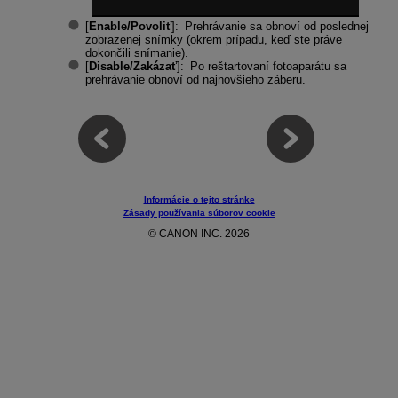
[
Enable/Povoliť
]: Prehrávanie sa obnoví od poslednej
zobrazenej snímky (okrem prípadu, keď ste práve
dokončili snímanie).
[
Disable/Zakázať
]: Po reštartovaní fotoaparátu sa
prehrávanie obnoví od najnovšieho záberu.
Informácie o tejto stránke
Zásady používania súborov cookie
© CANON INC. 2026