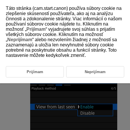
Táto stránka (cam.start.canon) používa súbory cookie na
zlepšenie skúseností používateľa, ako aj na analýzu
činnosti a zdokonalenie stránky. Viac informácií o našom
používaní súborov cookie nájdete
tu
. Kliknutím na
D388-167
možnosť „
Prijímam
“ vyjadrujete svoj súhlas s prijatím
všetkých súborov cookie. Kliknutím na možnosť
Obnovenie predchádzajúceho
„
Neprijímam
“ alebo nezvolením žiadnej z možností sa
prehrávania
zaznamenajú a uložia len nevyhnutné súbory cookie
potrebné na poskytnutie obsahu a funkcií stránky. Toto
nastavenie môžete kedykoľvek zmeniť.
Vyberte položku [
:
View from last seen/Prehľ.
od posl. zobr.
] (
).
Prijímam
Neprijímam
Vyberte požadovanú možnosť.