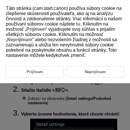
Táto stránka (cam.start.canon) používa súbory cookie na
zlepšenie skúseností používateľa, ako aj na analýzu
činnosti a zdokonalenie stránky. Viac informácií o našom
používaní súborov cookie nájdete
tu
. Kliknutím na
D388-156
možnosť „
Prijímam
“ vyjadrujete svoj súhlas s prijatím
všetkých súborov cookie. Kliknutím na možnosť
Ochrana snímok pri nastavovaní
„
Neprijímam
“ alebo nezvolením žiadnej z možností sa
hodnotenia
zaznamenajú a uložia len nevyhnutné súbory cookie
potrebné na poskytnutie obsahu a funkcií stránky. Toto
nastavenie môžete kedykoľvek zmeniť.
Snímky, ktoré ohodnotíte na určitej úrovni, môžu byť po ohodnotení
automaticky chránené.
Prijímam
Neprijímam
Vyberte položku [
:
Protect when setting the
rating/Chrániť pri nast. hodnotenia
] (
).
Stlačte tlačidlo
.
Zobrazí sa obrazovka [
Detail settings/Podrobné
nastavenia
].
Vyberte úrovne hodnotenia, ktoré chcete chrániť.