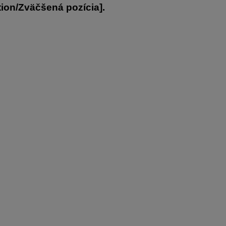
tion/Zväčšená pozícia
].