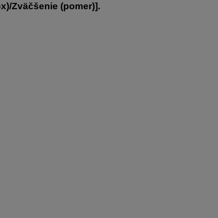
px)/Zväčšenie (pomer)
].