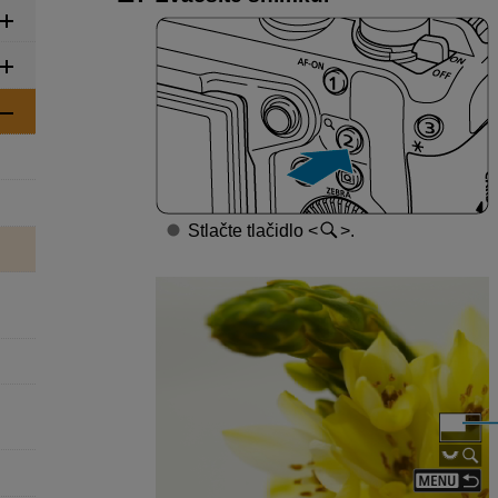
Stlačte tlačidlo
.