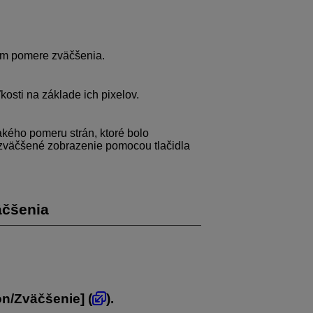
om pomere zväčšenia.
kosti na základe ich pixelov.
kého pomeru strán, ktoré bolo
 zväčšené zobrazenie pomocou tlačidla
äčšenia
on/Zväčšenie
] (
).