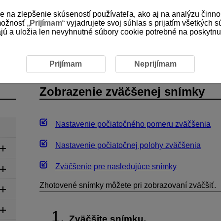
e na zlepšenie skúseností používateľa, ako aj na analýzu činno
možnosť „
Prijímam
“ vyjadrujete svoj súhlas s prijatím všetkých 
 a uložia len nevyhnutné súbory cookie potrebné na poskytnuti
nie zväčšenej snímky
Prijímam
Neprijímam
Zobrazenie zväčšenej snímky
Nastavenie počiatočného pomeru zväčšenia
Nastavenie počiatočnej polohy zväčšenia
Zväčšenie pre nasledujúce snímky
Zhotovené snímky môžete pri zobrazovaní zväčšiť.
Zväčšite snímku.