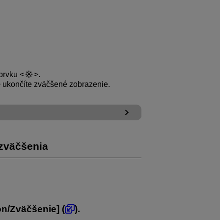
prvku
.
ukončíte zväčšené zobrazenie.
zväčšenia
on/Zväčšenie
] (
).