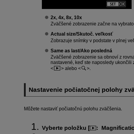
2x
,
4x
,
8x
,
10x
Zväčšené zobrazenie začne na vybrat
Actual size/Skutoč. veľkosť
Zobrazuje snímky v podstate v plnej veľ
Same as last/Ako posledná
Zväčšené zobrazenie sa obnoví z rovna
nastavené, keď ste naposledy ukončili
alebo
.
Nastavenie počiatočnej polohy zv
Môžete nastaviť počiatočnú polohu zväčšenia.
Vyberte položku [
:
Magnificati