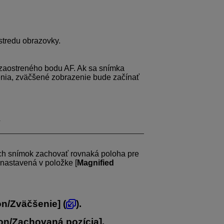
stredu obrazovky.
zaostreného bodu AF. Ak sa snímka
ia, zväčšené zobrazenie bude začínať
y
ich snímok zachovať rovnaká poloha pre
nastavená v položke [
Magnified
on/Zväčšenie
] (
).
ion/Zachovaná pozícia
].