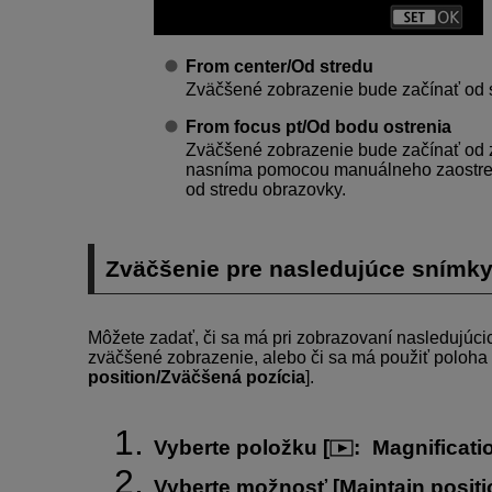
From center/Od stredu
Zväčšené zobrazenie bude začínať od 
From focus pt/Od bodu ostrenia
Zväčšené zobrazenie bude začínať od 
nasníma pomocou manuálneho zaostren
od stredu obrazovky.
Zväčšenie pre nasledujúce snímk
Môžete zadať, či sa má pri zobrazovaní nasledujúc
zväčšené zobrazenie, alebo či sa má použiť poloha 
position/Zväčšená pozícia
].
Vyberte položku [
:
Magnificati
Vyberte možnosť [
Maintain posit