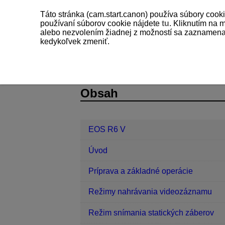
Táto stránka (cam.start.canon) používa súbory cooki
používaní súborov cookie nájdete
tu
. Kliknutím na 
alebo nezvolením žiadnej z možností sa zaznamenajú
kedykoľvek zmeniť.
EOS R6 V
Prehrávanie
Zobraze
D388-145
Obsah
EOS R6 V
Úvod
Príprava a základné operácie
Režimy nahrávania videozáznamu
Režim snímania statických záberov