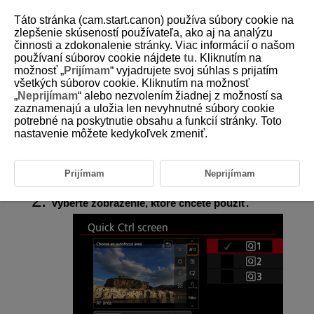
Táto stránka (cam.start.canon) používa súbory cookie na
zlepšenie skúseností používateľa, ako aj na analýzu
činnosti a zdokonalenie stránky. Viac informácií o našom
používaní súborov cookie nájdete
tu
. Kliknutím na
D388-114
možnosť „
Prijímam
“ vyjadrujete svoj súhlas s prijatím
všetkých súborov cookie. Kliknutím na možnosť
Obrazovka rýchleho ovládania
„
Neprijímam
“ alebo nezvolením žiadnej z možností sa
zaznamenajú a uložia len nevyhnutné súbory cookie
potrebné na poskytnutie obsahu a funkcií stránky. Toto
Zobrazenia rýchleho ovládania (
) dostupné počas nahrávania
videozáznamu môžete zmeniť.
nastavenie môžete kedykoľvek zmeniť.
Vyberte položku [
:
Quick Ctrl screen/Obraz.
Prijímam
Neprijímam
Rýchloovládača
] (
).
Vyberte zobrazenie, ktoré chcete použiť.