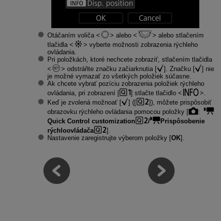
Otáčaním voliča
alebo
alebo stlačením
tlačidla
vyberte možnosti zobrazenia rýchleho
ovládania.
Pri položkách, ktoré nechcete zobraziť, stlačením tlačidla
odstráňte značku začiarknutia [
]. Značku [
] nie
je možné vymazať zo všetkých položiek súčasne.
Ak chcete vybrať pozíciu zobrazenia položiek rýchleho
ovládania, pri zobrazení [
] stlačte tlačidlo
.
Keď je zvolená možnoať [
] ([
]), môžete prispôsobiť
obrazovku rýchleho ovládania pomocou položky [
:
Quick Control customization
/
Prispôsobenie
rýchloovládača
].
Nastavenie zaregistrujte výberom položky [
OK
].