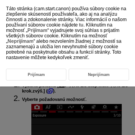
Táto stránka (cam.start.canon) používa súbory cookie na
zlepšenie skúseností používateľa, ako aj na analýzu
činnosti a zdokonalenie stránky. Viac informácií o našom
používaní súborov cookie nájdete
tu
. Kliknutím na
D388-073
možnosť „
Prijímam
“ vyjadrujete svoj súhlas s prijatím
všetkých súborov cookie. Kliknutím na možnosť
Videozáznam s hodnotami clony s
„
Neprijímam
“ alebo nezvolením žiadnej z možností sa
krokom 1/8 EV
zaznamenajú a uložia len nevyhnutné súbory cookie
potrebné na poskytnutie obsahu a funkcií stránky. Toto
nastavenie môžete kedykoľvek zmeniť.
Hodnoty clony možno nastaviť v krokoch s 1/8 EV krokom na
nahrávanie videozáznamu s objektívmi RF. K dispozícii v režime
záznamu [
], [
], [
] alebo [
].
Prijímam
Neprijímam
Vyberte položku [
:
Av 1/8-stop incr./
Av 1/8-
krok.zvýš.
] (
).
Vyberte požadovanú možnosť.