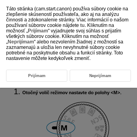
Táto stránka (cam.start.canon) používa súbory cookie na
zlepšenie skúseností používateľa, ako aj na analýzu
činnosti a zdokonalenie stránky. Viac informácií o našom
používaní súborov cookie nájdete
tu
. Kliknutím na
D388-054
možnosť „
Prijímam
“ vyjadrujete svoj súhlas s prijatím
všetkých súborov cookie. Kliknutím na možnosť
M: Manuálne nastavenie expozície
„
Neprijímam
“ alebo nezvolením žiadnej z možností sa
zaznamenajú a uložia len nevyhnutné súbory cookie
potrebné na poskytnutie obsahu a funkcií stránky. Toto
Kompenzácia expozície pri automatickom nastavení citlivosti ISO
nastavenie môžete kedykoľvek zmeniť.
V tomto režime nastavujete podľa potreby rýchlosť uzávierky aj hodnotu
clony. Ak chcete určiť expozíciu, použite indikátor úrovne expozície
hľadáčiku alebo komerčne dostupný expozimeter.
Prijímam
Neprijímam
M
znamená Manual (manuálne).
Otočný volič režimov nastavte do polohy
M
.