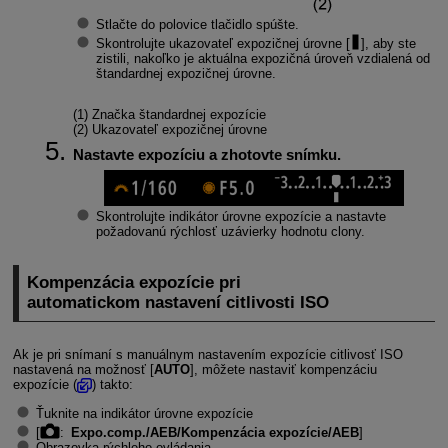
Stlačte do polovice tlačidlo spúšte.
Skontrolujte ukazovateľ expozičnej úrovne [
], aby ste
zistili, nakoľko je aktuálna expozičná úroveň vzdialená od
štandardnej expozičnej úrovne.
(1) Značka štandardnej expozície
(2) Ukazovateľ expozičnej úrovne
Nastavte expozíciu a zhotovte snímku.
Skontrolujte indikátor úrovne expozície a nastavte
požadovanú rýchlosť uzávierky hodnotu clony.
Kompenzácia expozície pri
automatickom nastavení citlivosti ISO
Ak je pri snímaní s manuálnym nastavením expozície citlivosť ISO
nastavená na možnosť [
AUTO
], môžete nastaviť kompenzáciu
expozície (
) takto:
Ťuknite na indikátor úrovne expozície
[
:
Expo.comp./AEB/Kompenzácia expozície/AEB
]
Obrazovka rýchleho ovládania