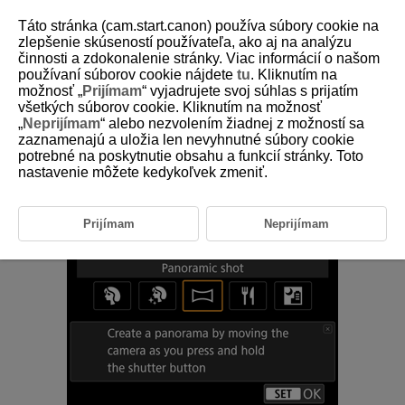
Táto stránka (cam.start.canon) používa súbory cookie na
zlepšenie skúseností používateľa, ako aj na analýzu
činnosti a zdokonalenie stránky. Viac informácií o našom
používaní súborov cookie nájdete
tu
. Kliknutím na
D388-047
možnosť „
Prijímam
“ vyjadrujete svoj súhlas s prijatím
všetkých súborov cookie. Kliknutím na možnosť
Panoramatický záber
„
Neprijímam
“ alebo nezvolením žiadnej z možností sa
zaznamenajú a uložia len nevyhnutné súbory cookie
potrebné na poskytnutie obsahu a funkcií stránky. Toto
Na snímanie panorám použite režim [
] (
Panoramic
nastavenie môžete kedykoľvek zmeniť.
shot/Panoramatický záber
). Panoráma sa vytvára skombinovaním
záberov zhotovených v sériovom snímaní pri pohybe fotoaparátu jedným
smerom pri úplnom stlačení tlačidla spúšte.
Prijímam
Neprijímam