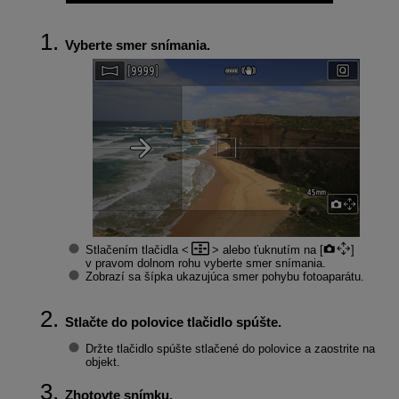
Vyberte smer snímania.
Stlačením tlačidla
alebo ťuknutím na [
]
v pravom dolnom rohu vyberte smer snímania.
Zobrazí sa šípka ukazujúca smer pohybu fotoaparátu.
Stlačte do polovice tlačidlo spúšte.
Držte tlačidlo spúšte stlačené do polovice a zaostrite na
objekt.
Zhotovte snímku.