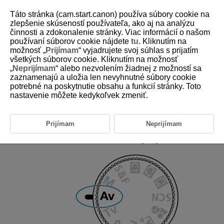
Táto stránka (cam.start.canon) používa súbory cookie na
zlepšenie skúseností používateľa, ako aj na analýzu
činnosti a zdokonalenie stránky. Viac informácií o našom
používaní súborov cookie nájdete
tu
. Kliknutím na
D388-038
možnosť „
Prijímam
“ vyjadrujete svoj súhlas s prijatím
všetkých súborov cookie. Kliknutím na možnosť
Priorita clony AE pre
„
Neprijímam
“ alebo nezvolením žiadnej z možností sa
videozáznamy
zaznamenajú a uložia len nevyhnutné súbory cookie
potrebné na poskytnutie obsahu a funkcií stránky. Toto
nastavenie môžete kedykoľvek zmeniť.
Pri nahrávaní videozáznamu môžete nastaviť preferovanú hodnotu
clony. Citlivosť ISO a rýchlosť uzávierky sa automaticky nastavia tak,
aby vyhovovali danému jasu a dosiahla sa štandardná expozícia.
Prijímam
Neprijímam
Nastavte režim nahrávania na [
].