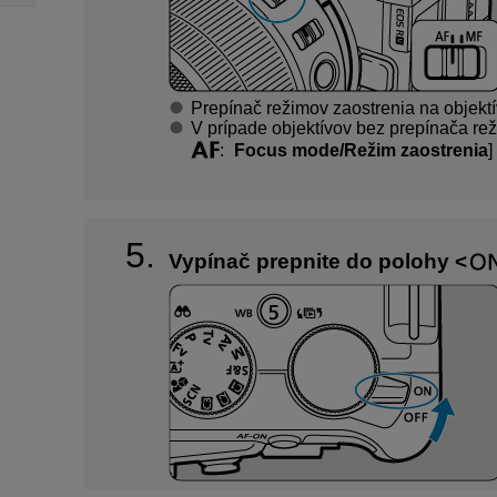
Prepínač režimov zaostrenia na objekt
V prípade objektívov bez prepínača rež
:
Focus mode/Režim zaostrenia
]
Vypínač prepnite do polohy