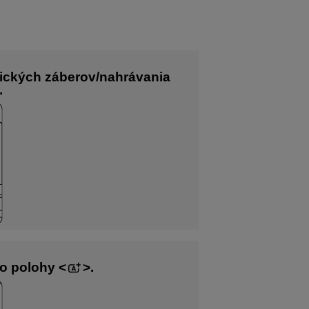
tických záberov/nahrávania
.
do polohy
.