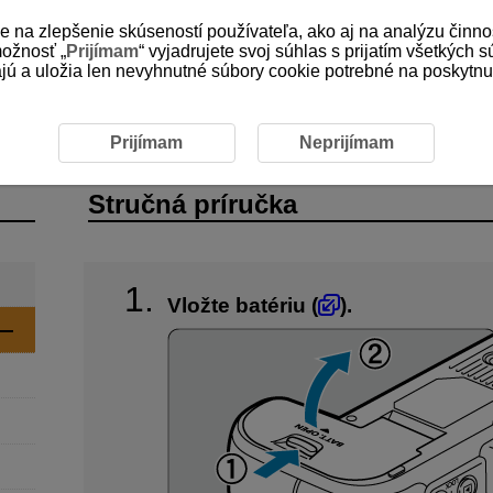
e na zlepšenie skúseností používateľa, ako aj na analýzu činno
možnosť „
Prijímam
“ vyjadrujete svoj súhlas s prijatím všetkých 
 a uložia len nevyhnutné súbory cookie potrebné na poskytnuti
ka
Prijímam
Neprijímam
Stručná príručka
Vložte batériu (
).