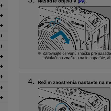
Nasaďte objektív (
).
Zarovnajte červenú značku pre nasade
inštalačnou značkou na fotoaparáte, aby
Režim zaostrenia nastavte na m