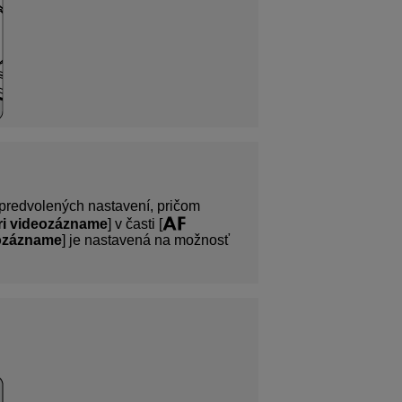
 predvolených nastavení, pričom
ri videozázname
] v časti [
eozázname
] je nastavená na možnosť