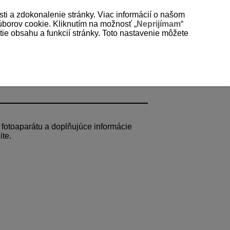
sti a zdokonalenie stránky. Viac informácií o našom
súborov cookie. Kliknutím na možnosť „
Neprijímam
“
e obsahu a funkcií stránky. Toto nastavenie môžete
 fotoaparátu a doplňujúce informácie
ite.