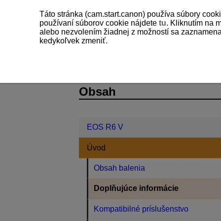
Táto stránka (cam.start.canon) používa súbory cooki
používaní súborov cookie nájdete
tu
. Kliknutím na 
alebo nezvolením žiadnej z možností sa zaznamenajú
kedykoľvek zmeniť.
EOS R6 V
Úvod
Doplňujúce inf
D388-004
Obsah
EOS R6 V
Úvod
Obsah balenia
Doplňujúce informácie
Kompatibilné príslušenstvo