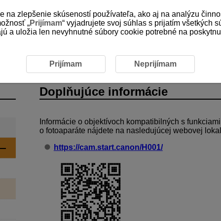
e na zlepšenie skúseností používateľa, ako aj na analýzu činno
možnosť „
Prijímam
“ vyjadrujete svoj súhlas s prijatím všetkých 
 a uložia len nevyhnutné súbory cookie potrebné na poskytnuti
ormácie
Prijímam
Neprijímam
Doplňujúce informácie
Informácie o objektívoch kompatibilných s funkciami
o fotoaparáte nájdete na nasledujúcej webovej lokal
https://cam.start.canon/H001/