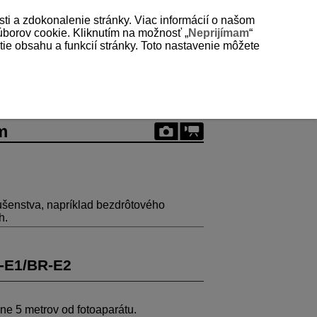
sti a zdokonalenie stránky. Viac informácií o našom
súborov cookie. Kliknutím na možnosť „
Neprijímam
“
e obsahu a funkcií stránky. Toto nastavenie môžete
m
ušenstva, napríklad bezdrôtového
h.
-E1
/
BR-E2
žne 5 metrov od fotoaparátu.