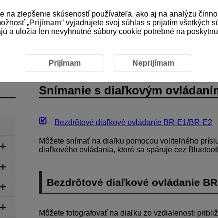
e na zlepšenie skúseností používateľa, ako aj na analýzu činno
možnosť „
Prijímam
“ vyjadrujete svoj súhlas s prijatím všetkých 
 a uložia len nevyhnutné súbory cookie potrebné na poskytnuti
Snímanie s diaľkovým ovládaním
Prijímam
Neprijímam
Snímanie s diaľkovým ovládaní
Bezdrôtové diaľkové ovládanie
BR-E1
/
BR-E2
Môžete snímať na diaľku pomocou voliteľného prísl
diaľkového ovládania, ktoré sa spáruje cez Bluetoot
Bezdrôtové diaľkové ovládanie
BR
Môžete fotografovať na diaľku zo vzdialenosti pribli