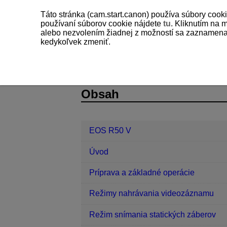
Táto stránka (cam.start.canon) používa súbory cooki
používaní súborov cookie nájdete
tu
. Kliknutím na 
alebo nezvolením žiadnej z možností sa zaznamenajú
kedykoľvek zmeniť.
EOS R50 V
AF/Priebeh snímania
D375-131
Obsah
EOS R50 V
Úvod
Príprava a základné operácie
Režimy nahrávania videozáznamu
Režim snímania statických záberov