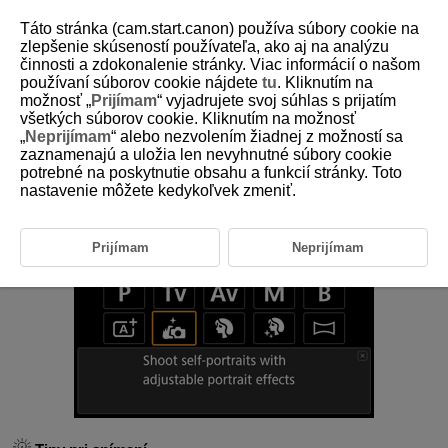
Táto stránka (cam.start.canon) používa súbory cookie na
zlepšenie skúseností používateľa, ako aj na analýzu
činnosti a zdokonalenie stránky. Viac informácií o našom
používaní súborov cookie nájdete
tu
. Kliknutím na
D375-048
možnosť „
Prijímam
“ vyjadrujete svoj súhlas s prijatím
všetkých súborov cookie. Kliknutím na možnosť
Autoportrét
„
Neprijímam
“ alebo nezvolením žiadnej z možností sa
zaznamenajú a uložia len nevyhnutné súbory cookie
potrebné na poskytnutie obsahu a funkcií stránky. Toto
Snímajte s nastaveniami optimalizovanými pre autoportrétové zábery.
Pretočte obrazovku smerom k sebe.
nastavenie môžete kedykoľvek zmeniť.
Prijímam
Neprijímam