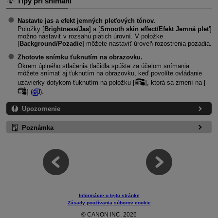
Tipy pri snímaní
Nastavte jas a efekt jemných pleťových tónov.
Položky [
Brightness/Jas
] a [
Smooth skin effect/Efekt Jemná pleť
]
možno nastaviť v rozsahu piatich úrovní. V položke
[
Background/Pozadie
] môžete nastaviť úroveň rozostrenia pozadia.
Zhotovte snímku ťuknutím na obrazovku.
Okrem úplného stlačenia tlačidla spúšte za účelom snímania
môžete snímať aj ťuknutím na obrazovku, keď povolíte ovládanie
uzávierky dotykom ťuknutím na položku [
], ktorá sa zmení na [
] (
).
Upozornenie
Poznámka
Informácie o tejto stránke
Zásady používania súborov cookie
© CANON INC. 2026