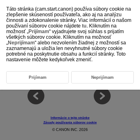
Táto stránka (cam.start.canon) používa súbory cookie na
zlepšenie skúseností používateľa, ako aj na analýzu
činnosti a zdokonalenie stránky. Viac informácií o našom
používaní súborov cookie nájdete
tu
. Kliknutím na
D292-191
možnosť „
Prijímam
“ vyjadrujete svoj súhlas s prijatím
všetkých súborov cookie. Kliknutím na možnosť
Prispôsobenie ovládacích prvkov
„
Neprijímam
“ alebo nezvolením žiadnej z možností sa
zaznamenajú a uložia len nevyhnutné súbory cookie
potrebné na poskytnutie obsahu a funkcií stránky. Toto
Často používané funkcie môžete podľa potreby prideliť k tlačidlám alebo
voličom videokamery a zjednodušiť tak ovládanie.
nastavenie môžete kedykoľvek zmeniť.
Ponuky na kartách: funkcie prispôsobenia ovládacích prvkov
Podrobnosti prispôsobenia ovládacích prvkov
Prijímam
Neprijímam
Informácie o tejto stránke
Zásady používania súborov cookie
© CANON INC. 2026