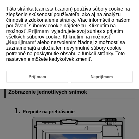
Táto stránka (cam.start.canon) používa súbory cookie na
zlepšenie skúseností používateľa, ako aj na analýzu
činnosti a zdokonalenie stránky. Viac informácií o našom
používaní súborov cookie nájdete
tu
. Kliknutím na
D292-110
možnosť „
Prijímam
“ vyjadrujete svoj súhlas s prijatím
všetkých súborov cookie. Kliknutím na možnosť
Prehrávanie snímok
„
Neprijímam
“ alebo nezvolením žiadnej z možností sa
zaznamenajú a uložia len nevyhnutné súbory cookie
potrebné na poskytnutie obsahu a funkcií stránky. Toto
Zobrazenie jednotlivých snímok
nastavenie môžete kedykoľvek zmeniť.
Zobrazenie informácií o snímaní
Ovládanie prehrávania dotykom
Prijímam
Neprijímam
Zobrazenie jednotlivých snímok
Prepnite na prehrávanie.