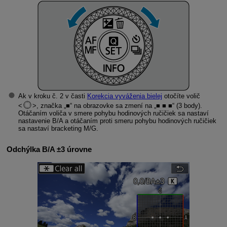
Ak v kroku č. 2 v časti
Korekcia vyváženia bielej
otočíte volič
, značka „■“ na obrazovke sa zmení na „■ ■ ■“ (3 body).
Otáčaním voliča v smere pohybu hodinových ručičiek sa nastaví
nastavenie B/A a otáčaním proti smeru pohybu hodinových ručičiek
sa nastaví bracketing M/G.
Odchýlka B/A ±3 úrovne