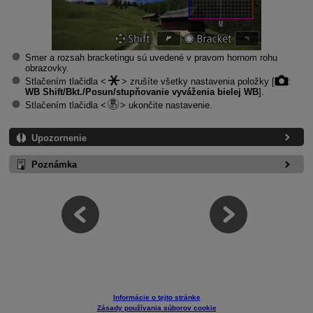
Smer a rozsah bracketingu sú uvedené v pravom hornom rohu
obrazovky.
Stlačením tlačidla
zrušíte všetky nastavenia položky [
:
WB Shift/Bkt./Posun/stupňovanie vyváženia bielej WB
].
Stlačením tlačidla
ukončite nastavenie.
Upozornenie
Poznámka
Informácie o tejto stránke
Zásady používania súborov cookie