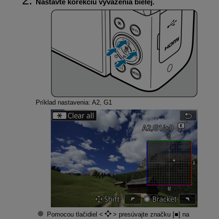
Nastavte korekciu vyváženia bielej.
Príklad nastavenia: A2, G1
Pomocou tlačidiel
presúvajte značku [■] na