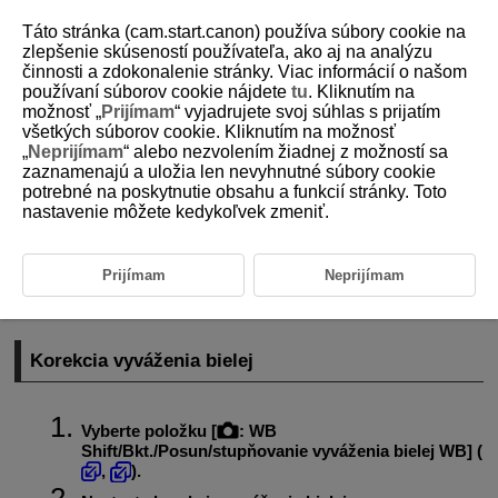
Táto stránka (cam.start.canon) používa súbory cookie na
zlepšenie skúseností používateľa, ako aj na analýzu
činnosti a zdokonalenie stránky. Viac informácií o našom
používaní súborov cookie nájdete
tu
. Kliknutím na
D292-070
možnosť „
Prijímam
“ vyjadrujete svoj súhlas s prijatím
všetkých súborov cookie. Kliknutím na možnosť
Korekcia vyváženia bielej
„
Neprijímam
“ alebo nezvolením žiadnej z možností sa
zaznamenajú a uložia len nevyhnutné súbory cookie
potrebné na poskytnutie obsahu a funkcií stránky. Toto
Korekcia vyváženia bielej
nastavenie môžete kedykoľvek zmeniť.
Automatický bracketing vyváženia bielej
Nastavené vyváženie bielej je možné korigovať. Úprava bude mať
Prijímam
Neprijímam
rovnaký efekt ako použitie komerčne dostupného filtra na konverziu
farebnej teploty alebo kompenzačného farebného filtra.
Korekcia vyváženia bielej
Vyberte položku [
:
WB
Shift/Bkt./Posun/stupňovanie vyváženia bielej WB
] (
,
).