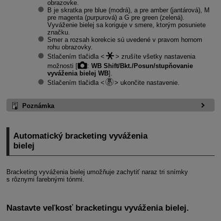
obrazovke.
B je skratka pre blue (modrá), a pre amber (jantárová), M
pre magenta (purpurová) a G pre green (zelená).
Vyváženie bielej sa koriguje v smere, ktorým posuniete
značku.
Smer a rozsah korekcie sú uvedené v pravom hornom
rohu obrazovky.
Stlačením tlačidla
zrušíte všetky nastavenia
možnosti [
:
WB Shift/Bkt./Posun/stupňovanie
vyváženia bielej WB
].
Stlačením tlačidla
ukončite nastavenie.
Poznámka
Automatický bracketing vyváženia
bielej
Bracketing vyváženia bielej umožňuje zachytiť naraz tri snímky
s rôznymi farebnými tónmi.
Nastavte veľkosť bracketingu vyváženia bielej.