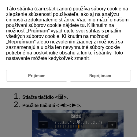
Táto stránka (cam.start.canon) používa súbory cookie na
zlepšenie skúseností používateľa, ako aj na analýzu
činnosti a zdokonalenie stránky. Viac informácií o našom
používaní súborov cookie nájdete
tu
. Kliknutím na
D292-050
možnosť „
Prijímam
“ vyjadrujete svoj súhlas s prijatím
všetkých súborov cookie. Kliknutím na možnosť
Kompenzácia expozície
„
Neprijímam
“ alebo nezvolením žiadnej z možností sa
zaznamenajú a uložia len nevyhnutné súbory cookie
potrebné na poskytnutie obsahu a funkcií stránky. Toto
Kompenzácia expozície umožňuje dosiahnuť jasnejšie (zvýšenie
expozície) alebo tmavšie (zníženie expozície) nastavenie štandardnej
nastavenie môžete kedykoľvek zmeniť.
expozície nastavenej videokamerou.
Kompenzácia expozície je k dispozícii v režimoch
P
,
Tv
,
Av
a
M
. Podrobnejšie informácie o kompenzácii expozície pri nastavení
Prijímam
Neprijímam
režimu
M
aj automatického nastavenia citlivosti ISO nájdete v časti
M: Snímanie s manuálnym nastavením expozície
.
Stlačte tlačidlo
.
Použite tlačidlá
.