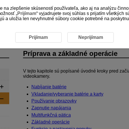
e na zlepšenie skúseností používateľa, ako aj na analýzu činno
možnosť „
Prijímam
“ vyjadrujete svoj súhlas s prijatím všetkých 
 a uložia len nevyhnutné súbory cookie potrebné na poskytnuti
operácie
Prijímam
Neprijímam
Príprava a základné operácie
V tejto kapitole sú popísané úvodné kroky pred za
videokamery.
Nabíjanie batérie
Vkladanie/vyberanie batérie a karty
Používanie obrazovky
Zapnutie napájania
Multifunkčná pätica
Základné operácie
Funkcie a nastavenia ponuky