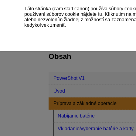
Táto stránka (cam.start.canon) používa súbory cooki
používaní súborov cookie nájdete
tu
. Kliknutím na 
alebo nezvolením žiadnej z možností sa zaznamenajú
kedykoľvek zmeniť.
PowerShot V1
Príprava a základné 
D292-014
Obsah
PowerShot V1
Úvod
Príprava a základné operácie
Nabíjanie batérie
Vkladanie/vyberanie batérie a karty