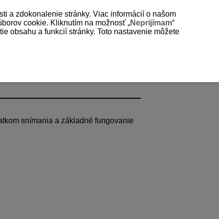
sti a zdokonalenie stránky. Viac informácií o našom
súborov cookie. Kliknutím na možnosť „
Neprijímam
“
e obsahu a funkcií stránky. Toto nastavenie môžete
čiatkom snímania a základné fungovanie