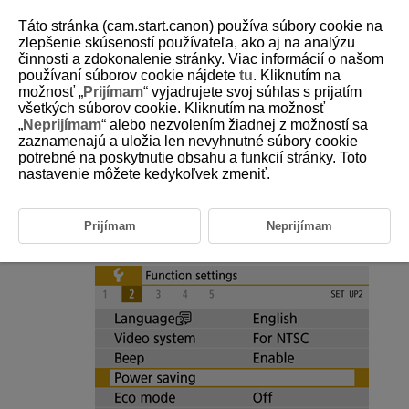
Táto stránka (cam.start.canon) používa súbory cookie na
zlepšenie skúseností používateľa, ako aj na analýzu
činnosti a zdokonalenie stránky. Viac informácií o našom
používaní súborov cookie nájdete
tu
. Kliknutím na
D101-179
možnosť „
Prijímam
“ vyjadrujete svoj súhlas s prijatím
všetkých súborov cookie. Kliknutím na možnosť
Úspora energie
„
Neprijímam
“ alebo nezvolením žiadnej z možností sa
zaznamenajú a uložia len nevyhnutné súbory cookie
potrebné na poskytnutie obsahu a funkcií stránky. Toto
Môžete nastaviť časovanie automatického vypnutia obrazovky,
fotoaparátu a hľadáčika, keď necháte fotoaparát v nečinnosti (vypnutie
nastavenie môžete kedykoľvek zmeniť.
obrazovky, automatické vypnutie a vypnutie hľadáčika).
Prijímam
Neprijímam
Vyberte položku [
:
Power saving/
:
Úspora
energie
].