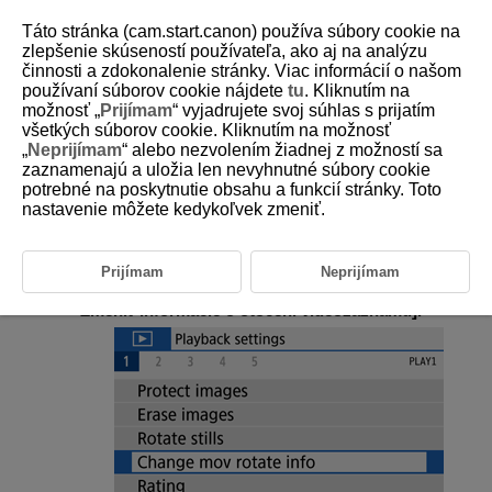
Táto stránka (cam.start.canon) používa súbory cookie na
zlepšenie skúseností používateľa, ako aj na analýzu
činnosti a zdokonalenie stránky. Viac informácií o našom
používaní súborov cookie nájdete
tu
. Kliknutím na
D101-124
možnosť „
Prijímam
“ vyjadrujete svoj súhlas s prijatím
všetkých súborov cookie. Kliknutím na možnosť
Zmena informácií o orientácii
„
Neprijímam
“ alebo nezvolením žiadnej z možností sa
videozáznamu
zaznamenajú a uložia len nevyhnutné súbory cookie
potrebné na poskytnutie obsahu a funkcií stránky. Toto
nastavenie môžete kedykoľvek zmeniť.
Môžete manuálne zmeniť informácie o orientácii videozáznamu (ktoré
určujú hornú stranu).
Prijímam
Neprijímam
Vyberte položku [
:
Change mov rotate info/
:
Zmeniť informácie o otočení videozáznamu
].