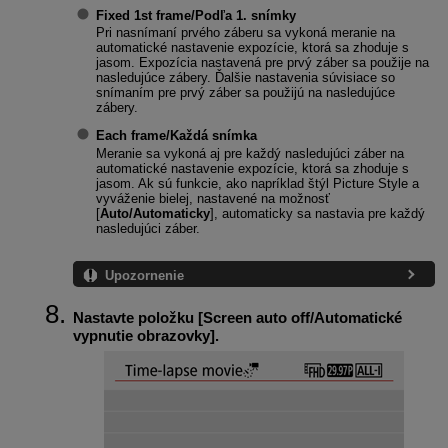
Fixed 1st frame/Podľa 1. snímky
Pri nasnímaní prvého záberu sa vykoná meranie na
automatické nastavenie expozície, ktorá sa zhoduje s
jasom. Expozícia nastavená pre prvý záber sa použije na
nasledujúce zábery. Ďalšie nastavenia súvisiace so
snímaním pre prvý záber sa použijú na nasledujúce
zábery.
Each frame/Každá snímka
Meranie sa vykoná aj pre každý nasledujúci záber na
automatické nastavenie expozície, ktorá sa zhoduje s
jasom. Ak sú funkcie, ako napríklad štýl Picture Style a
vyváženie bielej, nastavené na možnosť
[
Auto/Automaticky
], automaticky sa nastavia pre každý
nasledujúci záber.
Upozornenie
Nastavte položku [
Screen auto off/Automatické
vypnutie obrazovky
].