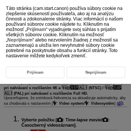
Táto stránka (cam.start.canon) používa súbory cookie na
zlepšenie skúseností používateľa, ako aj na analýzu
činnosti a zdokonalenie stránky. Viac informácií o našom
používaní súborov cookie nájdete
tu
. Kliknutím na
D101-101
možnosť „
Prijímam
“ vyjadrujete svoj súhlas s prijatím
všetkých súborov cookie. Kliknutím na možnosť
Časozberné videozáznamy
„
Neprijímam
“ alebo nezvolením žiadnej z možností sa
zaznamenajú a uložia len nevyhnutné súbory cookie
potrebné na poskytnutie obsahu a funkcií stránky. Toto
Statické zábery nasnímané v nastavených intervaloch možno
automaticky spojiť a vytvoriť časozberný videozáznam s rozlíšením 4K
nastavenie môžete kedykoľvek zmeniť.
alebo Full HD. Časozberný videozáznam ukazuje, ako sa objekt zmenil,
v priebehu omnoho kratšieho času, ako je čas, ktorý to skutočne trvalo.
Je to efektívny spôsob pozorovania meniacej sa scenérie, rastúcich
Prijímam
Neprijímam
rastlín, pohybu nebeských telies atď. z pevného bodu.
Časozberné videozáznamy sa nahrávajú vo formáte MP4
v nasledujúcej kvalite:
(NTSC) /
(PAL)
pri nahrávaní s rozlíšením 4K a
(NTSC) /
(PAL) pri nahrávaní s rozlíšením Full HD.
Upozorňujeme, že snímková frekvencia sa aktualizuje automaticky, aby
sa zhodovala s nastavením [
:
Video system/
:
Videosystém
] (
).
Vyberte položku [
:
Time-lapse movie/
:
Časozberný videozáznam
].