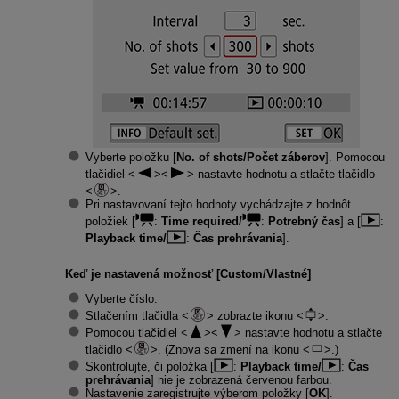
Vyberte položku [
No. of shots/Počet záberov
]. Pomocou
tlačidiel
nastavte hodnotu a stlačte tlačidlo
.
Pri nastavovaní tejto hodnoty vychádzajte z hodnôt
položiek [
:
Time required/
:
Potrebný čas
] a [
:
Playback time/
:
Čas prehrávania
].
Keď je nastavená možnosť [
Custom/Vlastné
]
Vyberte číslo.
Stlačením tlačidla
zobrazte ikonu
.
Pomocou tlačidiel
nastavte hodnotu a stlačte
tlačidlo
. (Znova sa zmení na ikonu
.)
Skontrolujte, či položka [
:
Playback time/
:
Čas
prehrávania
] nie je zobrazená červenou farbou.
Nastavenie zaregistrujte výberom položky [
OK
].