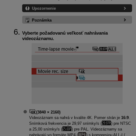
Upozornenie
Poznámka
Vyberte požadovanú veľkosť nahrávania
videozáznamu.
(3840 × 2160)
Videozáznam sa nahrá v kvalite 4K. Pomer strán je
16:9
.
Snímková frekvencia je 29,97 snímky/s (
) pre NTSC
a 25,00 snímky/s (
) pre PAL. Videozáznamy sa
nahrávajú vo formáte MP4 (
) s kompresiou
ALL-I
(