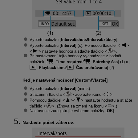
Vyberte položku [
Interval/shots/Interval/zábery
].
Vyberte položku [
Interval
] (s). Pomocou tlačidiel
nastavte hodnotu a stlačte tlačidlo
.
Pri nastavovaní tejto hodnoty vychádzajte z hodnôt
položiek [
:
Time required/
:
Potrebný čas
] (1) a [
:
Playback time/
:
Čas prehrávania
] (2).
Keď je nastavená možnosť [
Custom/Vlastné
]
Vyberte položku [
Interval
] (min:s).
Stlačením tlačidla
zobrazte ikonu
.
Pomocou tlačidiel
nastavte hodnotu a stlačte
tlačidlo
. (Znova sa zmení na ikonu
.)
Nastavenie zaregistrujte výberom položky [
OK
].
Nastavte počet záberov.