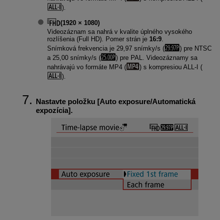
).
(1920 × 1080)
Videozáznam sa nahrá v kvalite úplného vysokého
rozlíšenia (Full HD). Pomer strán je
16:9
.
Snímková frekvencia je 29,97 snímky/s (
) pre NTSC
a 25,00 snímky/s (
) pre PAL. Videozáznamy sa
nahrávajú vo formáte MP4 (
) s kompresiou
ALL-I
(
).
Nastavte položku [
Auto exposure/Automatická
expozícia
].