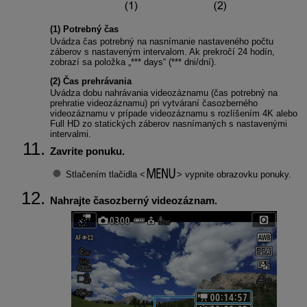
(1) Potrebný čas
Uvádza čas potrebný na nasnímanie nastaveného počtu
záberov s nastaveným intervalom. Ak prekročí 24 hodín,
zobrazí sa položka „*** days“ (*** dni/dní).
(2) Čas prehrávania
Uvádza dobu nahrávania videozáznamu (čas potrebný na
prehratie videozáznamu) pri vytváraní časozberného
videozáznamu v prípade videozáznamu s rozlíšením 4K alebo
Full HD zo statických záberov nasnímaných s nastavenými
intervalmi.
Zavrite ponuku.
Stlačením tlačidla
vypnite obrazovku ponuky.
Nahrajte časozberný videozáznam.