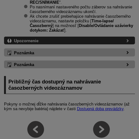
REC/SNÍMANIE
“.
Po nasnímaní nastaveného počtu záberov sa nahrávanie
časozberného videozáznamu ukončí.
Ak chcete zrušiť prebiehajúce nahrávanie časozberného
videozáznamu, nastavte položku [
Time-lapse/
Časozberný
] na možnosť [
Disable/Ovládanie uzávierky
dotykom: Zakázať
].
Upozornenie
Poznámka
Poznámka
Približný čas dostupný na nahrávanie
časozberných videozáznamov
Pokyny o možnej dĺžke nahrávania časozberných videozáznamov (až
kým sa nevybije batéria) nájdete v časti
Dostupná doba prevádzky
.