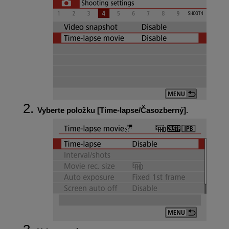
Vyberte položku [
Time-lapse/Časozberný
].