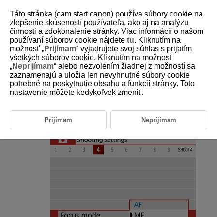
Táto stránka (cam.start.canon) používa súbory cookie na
zlepšenie skúseností používateľa, ako aj na analýzu
činnosti a zdokonalenie stránky. Viac informácií o našom
používaní súborov cookie nájdete
tu
. Kliknutím na
D101-050
možnosť „
Prijímam
“ vyjadrujete svoj súhlas s prijatím
všetkých súborov cookie. Kliknutím na možnosť
Manuálne zaostrenie
„
Neprijímam
“ alebo nezvolením žiadnej z možností sa
zaznamenajú a uložia len nevyhnutné súbory cookie
potrebné na poskytnutie obsahu a funkcií stránky. Toto
Ak sa nedá zaostrovať automaticky, podľa nasledujúcich pokynov
zaostrujte manuálne.
nastavenie môžete kedykoľvek zmeniť.
Nastavte položku [
:
Focus mode/
:
Režim
Prijímam
Neprijímam
zaostrenia
] na možnosť [
].