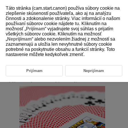
Táto stránka (cam.start.canon) používa súbory cookie na
zlepšenie skúseností používateľa, ako aj na analýzu
činnosti a zdokonalenie stránky. Viac informácií o našom
používaní súborov cookie nájdete
tu
. Kliknutím na
D101-044
možnosť „
Prijímam
“ vyjadrujete svoj súhlas s prijatím
všetkých súborov cookie. Kliknutím na možnosť
Režim AE s prioritou clony (Av)
„
Neprijímam
“ alebo nezvolením žiadnej z možností sa
zaznamenajú a uložia len nevyhnutné súbory cookie
potrebné na poskytnutie obsahu a funkcií stránky. Toto
V tomto režime nastavujete požadovanú hodnotu clony a fotoaparát
automaticky nastavuje rýchlosť uzávierky, aby sa dosiahla štandardná
nastavenie môžete kedykoľvek zmeniť.
expozícia vyhovujúca jasu objektu. Nastavením vyššieho clonového
čísla (menšieho clonového otvoru) sa do rozsahu prijateľného zaostrenia
dostane väčšia časť pozadia a popredia. Naopak, nastavením nižšieho
Prijímam
Neprijímam
clonového čísla (väčšieho clonového otvoru) sa do rozsahu prijateľného
zaostrenia dostane menšia časť pozadia a popredia.
označuje hodnotu clony (otvor clony).