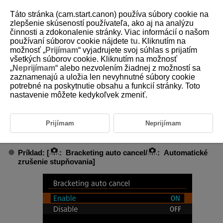
Táto stránka (cam.start.canon) používa súbory cookie na
zlepšenie skúseností používateľa, ako aj na analýzu
činnosti a zdokonalenie stránky. Viac informácií o našom
používaní súborov cookie nájdete
tu
. Kliknutím na
D185-206
možnosť „
Prijímam
“ vyjadrujete svoj súhlas s prijatím
všetkých súborov cookie. Kliknutím na možnosť
Pomocník
„
Neprijímam
“ alebo nezvolením žiadnej z možností sa
zaznamenajú a uložia len nevyhnutné súbory cookie
potrebné na poskytnutie obsahu a funkcií stránky. Toto
Zmena veľkosti textu pomocníka
nastavenie môžete kedykoľvek zmeniť.
Keď je zobrazená ikona [
Help/Pomocník
], stlačením tlačidla
môžete zobraziť opis funkcie. Opätovným stlačením ukončíte
zobrazenie Pomocníka. Ak sa chcete posúvať po obrazovke, keď sa
Prijímam
Neprijímam
vpravo zobrazí posúvač (1), otáčajte voličom
.
Príklad: [
:
Bracketing auto cancel/
: Automatické
zrušenie stupňovania
]