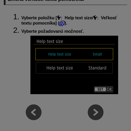
Vyberte položku [
:
Help text size/
: Veľkosť
textu pomocníka
] (
).
Vyberte požadovanú možnosť.