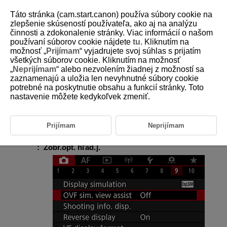
Táto stránka (cam.start.canon) používa súbory cookie na
zlepšenie skúseností používateľa, ako aj na analýzu
činnosti a zdokonalenie stránky. Viac informácií o našom
používaní súborov cookie nájdete
tu
. Kliknutím na
D185-097
možnosť „
Prijímam
“ vyjadrujete svoj súhlas s prijatím
všetkých súborov cookie. Kliknutím na možnosť
Simulácia optického hľadáčika
„
Neprijímam
“ alebo nezvolením žiadnej z možností sa
zaznamenajú a uložia len nevyhnutné súbory cookie
potrebné na poskytnutie obsahu a funkcií stránky. Toto
Pri snímaní statických záberov je k dispozícii prirodzene vyzerajúci
hľadáčik a zobrazenie na obrazovke, ktoré pripomína pohľad z optického
nastavenie môžete kedykoľvek zmeniť.
hľadáčika. Snímky zobrazené s touto funkciou nastavenou na možnosť
[
On/Zap.
] sa môžu líšiť od skutočných výsledkov snímania.
Prijímam
Neprijímam
Vyberte položku [
:
OVF sim. view assist/
: Zobr.opt. hľad.
].