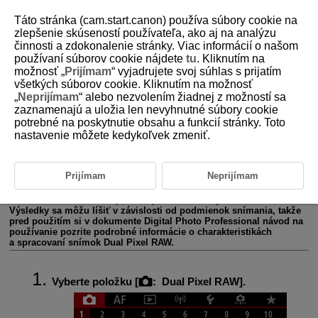
Táto stránka (cam.start.canon) používa súbory cookie na
zlepšenie skúseností používateľa, ako aj na analýzu
činnosti a zdokonalenie stránky. Viac informácií o našom
používaní súborov cookie nájdete
tu
. Kliknutím na
D185-059
možnosť „
Prijímam
“ vyjadrujete svoj súhlas s prijatím
všetkých súborov cookie. Kliknutím na možnosť
Dual Pixel RAW
„
Neprijímam
“ alebo nezvolením žiadnej z možností sa
zaznamenajú a uložia len nevyhnutné súbory cookie
potrebné na poskytnutie obsahu a funkcií stránky. Toto
Snímanie snímok
alebo
pri zapnutej tejto funkcii umožňuje
nastavenie môžete kedykoľvek zmeniť.
vytvárať špeciálne snímky Dual Pixel RAW, ktoré obsahujú informácie
s dvojnásobným počtom pixelov z obrazového snímača. Nazýva sa to
snímanie snímok Dual Pixel RAW.
Pri spracúvaní týchto snímok pomocou programu Digital Photo
Prijímam
Neprijímam
Professional pre fotoaparáty EOS môžete využiť údaje Dual Pixel na
jemné nastavenie rozlíšenia (pomocou informácií o hĺbke), miernu
zmenu zorného uhla fotoaparátu a potlačenie závoja.
Výsledky sa môžu líšiť v závislosti od podmienok snímania, takže
pred použitím si v dokumente Digital Photo Professional návod na
používanie pozrite podrobné informácie o charakteristikách
a spracovaní snímok Dual Pixel RAW.
Vyberte položku [
:
Dual Pixel RAW
].