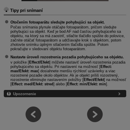
Tipy pri snímaní
Otočením fotoaparátu sledujte pohybujúci sa objekt.
Počas snímania plynule otáčajte fotoaparátom, pričom sledujte
pohybujúci sa objekt. Keď je bod AF nad časťou pohybujúceho sa
objektu, na ktorý sa má zaostriť, stlačte tlačidlo spúšte do polovice,
začnite otáčať fotoaparátom a udržiavajte krok s objektom, potom
zhotovte snímku úplným stlačením tlačidla spúšte. Potom
pokračujte v sledovaní objektu fotoaparátom.
Nastavte úroveň rozostrenia pozadia pohybujúceho sa objektu.
v položke [
Effect/Efekt
] môžete nastaviť úroveň rozostrenia pozadia
pohybujúceho sa objektu. Pri nastavení na možnosť [
Effect:
max/Efekt: max
] dosiahnete menšiu rýchlosť uzávierky a viac
rozostrené pozadie okolo objektov. Ak je objekt príliš rozostrený,
rozostrenie eliminujte nastavením položky [
Effect/Efekt
] na možnosť
[
Effect: med/Efekt: stred
] alebo [
Effect: min/Efekt: min
].
Upozornenie