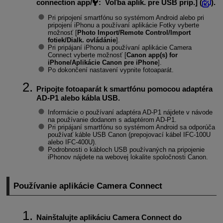
connection app/
: Voľba aplik. pre USB prip.
] (
).
Pri pripojení smartfónu so systémom Android alebo pri
pripojení iPhonu a používaní aplikácie Fotky vyberte
možnosť [
Photo Import/Remote Control/Import
fotiek/Dialk. ovládánie
].
Pri pripájaní iPhonu a používaní aplikácie Camera
Connect vyberte možnosť [
Canon app(s) for
iPhone/Aplikácie Canon pre iPhone
].
Po dokončení nastavení vypnite fotoaparát.
Pripojte fotoaparát k smartfónu pomocou adaptéra
AD-P1
alebo kábla USB.
Informácie o používaní adaptéra
AD-P1
nájdete v návode
na používanie dodanom s adaptérom
AD-P1
.
Pri pripájaní smartfónu so systémom Android sa odporúča
používať káble USB Canon (prepojovací kábel
IFC-100U
alebo
IFC-400U
).
Podrobnosti o kábloch USB používaných na pripojenie
iPhonov nájdete na webovej lokalite spoločnosti Canon.
Používanie aplikácie Camera Connect
Nainštalujte aplikáciu Camera Connect do