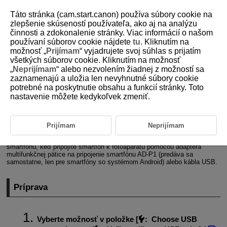
Táto stránka (cam.start.canon) používa súbory cookie na
zlepšenie skúseností používateľa, ako aj na analýzu
činnosti a zdokonalenie stránky. Viac informácií o našom
používaní súborov cookie nájdete
tu
. Kliknutím na
D180-248
možnosť „
Prijímam
“ vyjadrujete svoj súhlas s prijatím
všetkých súborov cookie. Kliknutím na možnosť
Importovanie snímok do smartfónu
„
Neprijímam
“ alebo nezvolením žiadnej z možností sa
zaznamenajú a uložia len nevyhnutné súbory cookie
potrebné na poskytnutie obsahu a funkcií stránky. Toto
Príprava
nastavenie môžete kedykoľvek zmeniť.
Používanie aplikácie Camera Connect
Používanie funkcií smartfónu
Prijímam
Neprijímam
Snímky zhotovené pomocou fotoaparátu môžete importovať do
smartfónu, keď pripojíte smartfón k fotoaparátu pomocou adaptéra
multifunkčnej pätice na pripojenie smartfónu
AD-P1
(predáva sa
samostatne, len pre smartfóny so systémom Android) alebo kábla USB.
Príprava
Vyberte možnosť v položke [
:
Choose USB