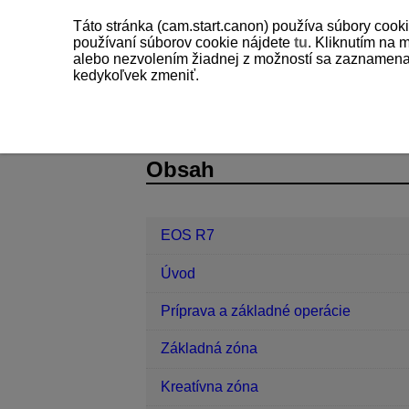
Táto stránka (cam.start.canon) používa súbory cooki
používaní súborov cookie nájdete
tu
. Kliknutím na 
alebo nezvolením žiadnej z možností sa zaznamenajú
kedykoľvek zmeniť.
EOS R7
Bezdrôtové funkcie
Za
D180-194
Obsah
EOS R7
Úvod
Príprava a základné operácie
Základná zóna
Kreatívna zóna