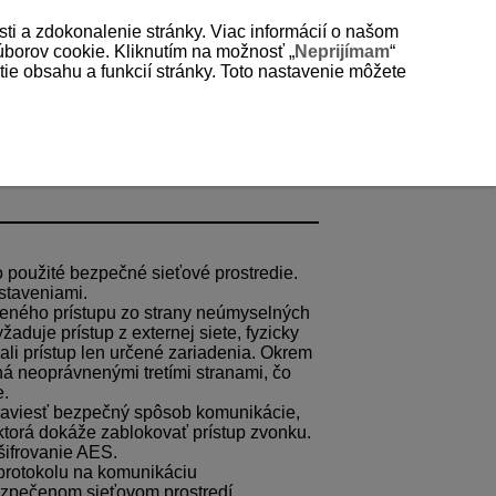
sti a zdokonalenie stránky. Viac informácií o našom
súborov cookie. Kliknutím na možnosť „
Neprijímam
“
e obsahu a funkcií stránky. Toto nastavenie môžete
olo použité bezpečné sieťové prostredie.
staveniami.
ávneného prístupu zo strany neúmyselných
žaduje prístup z externej siete, fyzicky
 mali prístup len určené zariadenia. Okrem
á neoprávnenými tretími stranami, čo
e.
té zaviesť bezpečný spôsob komunikácie,
 ktorá dokáže zablokovať prístup zvonku.
šifrovanie AES.
protokolu na komunikáciu
bezpečenom sieťovom prostredí.