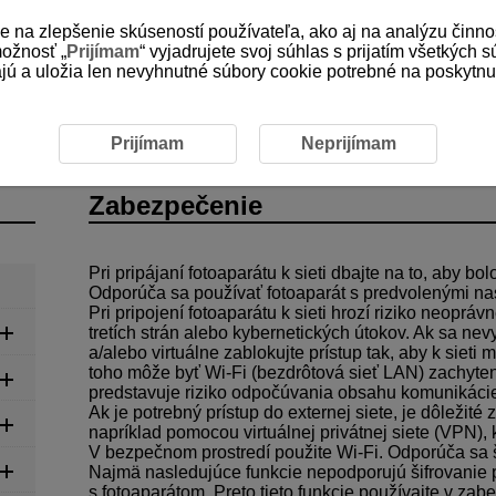
e na zlepšenie skúseností používateľa, ako aj na analýzu činno
možnosť „
Prijímam
“ vyjadrujete svoj súhlas s prijatím všetkých 
 a uložia len nevyhnutné súbory cookie potrebné na poskytnuti
bezpečenie
Prijímam
Neprijímam
Zabezpečenie
Pri pripájaní fotoaparátu k sieti dbajte na to, aby b
Odporúča sa používať fotoaparát s predvolenými na
Pri pripojení fotoaparátu k sieti hrozí riziko neopr
tretích strán alebo kybernetických útokov. Ak sa nevy
a/alebo virtuálne zablokujte prístup tak, aby k sieti
toho môže byť
Wi-Fi
(bezdrôtová sieť LAN) zachyten
predstavuje riziko odpočúvania obsahu komunikáci
Ak je potrebný prístup do externej siete, je dôleži
napríklad pomocou virtuálnej privátnej siete (VPN),
V bezpečnom prostredí použite
Wi-Fi
. Odporúča sa 
Najmä nasledujúce funkcie nepodporujú šifrovanie 
s fotoaparátom. Preto tieto funkcie používajte v za