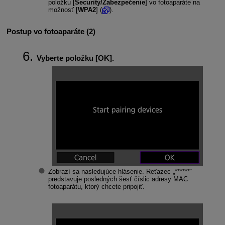
položku [
Security/Zabezpečenie
] vo fotoaparáte na
možnosť [
WPA2
] (
).
Postup vo fotoaparáte (2)
Vyberte položku [
OK
].
Zobrazí sa nasledujúce hlásenie. Reťazec „******“
predstavuje posledných šesť číslic adresy MAC
fotoaparátu, ktorý chcete pripojiť.