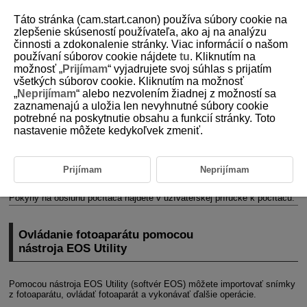
Táto stránka (cam.start.canon) používa súbory cookie na
zlepšenie skúseností používateľa, ako aj na analýzu
činnosti a zdokonalenie stránky. Viac informácií o našom
používaní súborov cookie nájdete
tu
. Kliknutím na
D180-175
možnosť „
Prijímam
“ vyjadrujete svoj súhlas s prijatím
všetkých súborov cookie. Kliknutím na možnosť
Pripojenie k počítaču
„
Neprijímam
“ alebo nezvolením žiadnej z možností sa
prostredníctvom funkcie
Wi-Fi
zaznamenajú a uložia len nevyhnutné súbory cookie
potrebné na poskytnutie obsahu a funkcií stránky. Toto
nastavenie môžete kedykoľvek zmeniť.
Ovládanie fotoaparátu pomocou nástroja EOS Utility
Táto časť popisuje spôsob pripojenia fotoaparátu k počítaču
prostredníctvom pripojenia
Wi-Fi
a vykonávanie operácií s fotoaparátom
Prijímam
Neprijímam
pomocou softvéru EOS alebo iného softvéru. Pred nastavením
pripojenia
Wi-Fi
nainštalujte do počítača najnovšiu verziu softvéru.
Pokyny na obsluhu počítača nájdete v užívateľskej príručke k počítaču.
Ovládanie fotoaparátu pomocou
nástroja EOS Utility
Pomocou nástroja EOS Utility (softvér EOS) môžete importovať snímky
z fotoaparátu, ovládať fotoaparát a vykonávať ďalšie operácie.