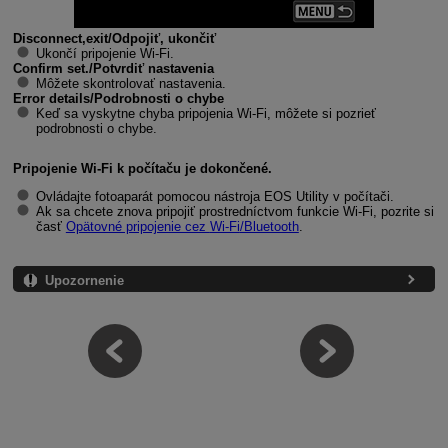
Disconnect,exit/Odpojiť, ukončiť
Ukončí pripojenie
Wi-Fi
.
Confirm set./Potvrdiť nastavenia
Môžete skontrolovať nastavenia.
Error details/Podrobnosti o chybe
Keď sa vyskytne chyba pripojenia
Wi-Fi
, môžete si pozrieť
podrobnosti o chybe.
Pripojenie
Wi-Fi
k počítaču je dokončené.
Ovládajte fotoaparát pomocou nástroja EOS Utility v počítači.
Ak sa chcete znova pripojiť prostredníctvom funkcie
Wi-Fi
, pozrite si
časť
Opätovné pripojenie cez
Wi-Fi
/Bluetooth
.
Upozornenie