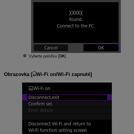
Vyberte položku [
OK
].
Obrazovka [
Wi-Fi on/Wi-Fi zapnuté
]