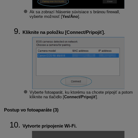
Ak sa zobrazí hlásenie súvisiace s bránou firewall,
vyberte možnosť [
Yes/Áno
].
Kliknite na položku [
Connect/Pripojiť
].
Vyberte fotoaparát, ku ktorému sa chcete pripojiť a potom
kliknite na tlačidlo [
Connect/Pripojiť
].
Postup vo fotoaparáte (3)
Vytvorte pripojenie
Wi-Fi
.