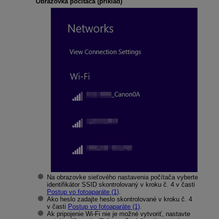
Obrazovka počítača (príklad)
Na obrazovke sieťového nastavenia počítača vyberte
identifikátor SSID skontrolovaný v kroku č. 4 v časti
Postup vo fotoaparáte (1)
.
Ako heslo zadajte heslo skontrolované v kroku č. 4
v časti
Postup vo fotoaparáte (1)
.
Ak pripojenie
Wi-Fi
nie je možné vytvoriť, nastavte