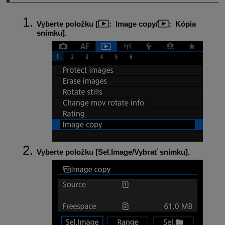
Vyberte položku [
:
Image copy/
: Kópia
snímku
].
Vyberte položku [
Sel.Image/Vybrať snímku
].