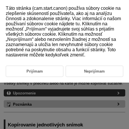
Táto stránka (cam.start.canon) používa súbory cookie na
zlepšenie skúseností používateľa, ako aj na analýzu
činnosti a zdokonalenie stránky. Viac informácií o našom
používaní súborov cookie nájdete
tu
. Kliknutím na
D180-149
možnosť „
Prijímam
“ vyjadrujete svoj súhlas s prijatím
všetkých súborov cookie. Kliknutím na možnosť
Kopírovanie snímok
„
Neprijímam
“ alebo nezvolením žiadnej z možností sa
zaznamenajú a uložia len nevyhnutné súbory cookie
potrebné na poskytnutie obsahu a funkcií stránky. Toto
Kopírovanie jednotlivých snímok
nastavenie môžete kedykoľvek zmeniť.
Kopírovanie rozsahu snímok
Kopírovanie všetkých snímok v priečinku alebo na karte
Prijímam
Neprijímam
Snímky na jednej karte možno skopírovať na inú kartu a uložiť duplikáty.
Všetky snímky v priečinku alebo na karte je možné kopírovať súčasne.
Upozornenie
Poznámka
Kopírovanie jednotlivých snímok