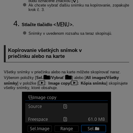
budú označené značkou [
].
Ak chcete vybrať ďalšiu snímku na kopírovanie, zopakujte
krok č. 3.
Stlačte tlačidlo
.
Snímky v uvedenom rozsahu sa teraz skopírujú.
Kopírovanie všetkých snímok v
priečinku alebo na karte
Všetky snímky v priečinku alebo na karte môžete skopírovať naraz.
Výberom položky [
Sel.
/Vybrať
] alebo [
All images/Všetky
snímky
] v položke [
:
Image copy/
: Kópia snímku
] skopírujete
všetky snímky, ktoré obsahuje.