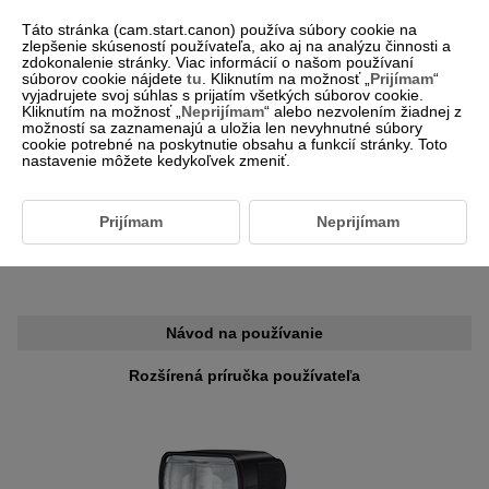
Táto stránka (cam.start.canon) používa súbory cookie na
zlepšenie skúseností používateľa, ako aj na analýzu činnosti a
zdokonalenie stránky. Viac informácií o našom používaní
súborov cookie nájdete
tu
. Kliknutím na možnosť „
Prijímam
“
-- Voľba regiónu/krajiny --
Sloveny
vyjadrujete svoj súhlas s prijatím všetkých súborov cookie.
Kliknutím na možnosť „
Neprijímam
“ alebo nezvolením žiadnej z
možností sa zaznamenajú a uložia len nevyhnutné súbory
cookie potrebné na poskytnutie obsahu a funkcií stránky. Toto
nastavenie môžete kedykoľvek zmeniť.
Pre zákazníkov, ktorí používajú
SPEEDLITE EL-1(Ver.2)
Prijímam
Neprijímam
Informácie o návode na používanie
Návod na používanie
Rozšírená príručka používateľa